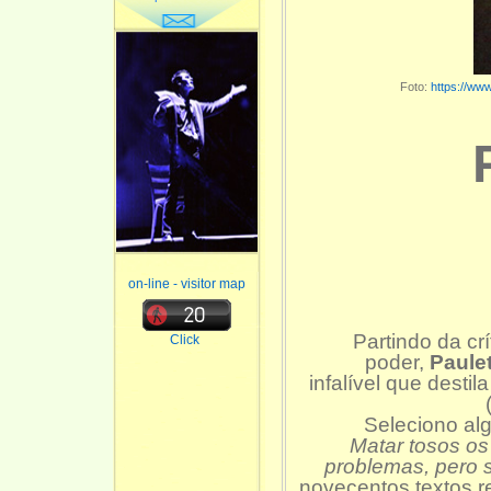
Foto:
https://www
on-line - visitor map
Partindo da crí
Click
poder,
Paule
infalível que destil
Seleciono al
Matar tosos os
problemas, pero 
novecentos textos re