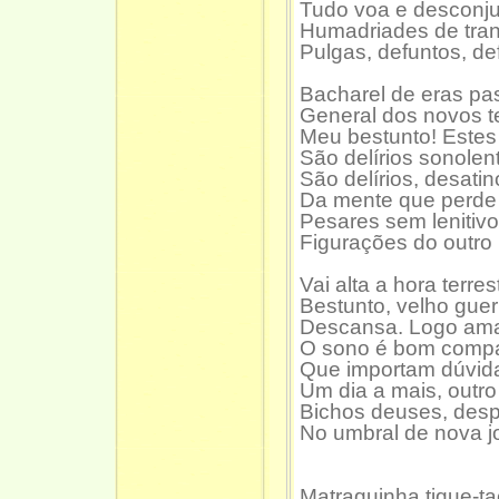
Tudo voa e desconju
Humadriades de tran
Pulgas, defuntos, de
Bacharel de eras pa
General dos novos 
Meu bestunto! Estes
São delírios sonolen
São delírios, desatin
Da mente que perde
Pesares sem lenitivo
Figurações do outro
Vai alta a hora terres
Bestunto, velho guerr
Descansa. Logo am
O sono é bom compa
Que importam dúvid
Um dia a mais, outro
Bichos deuses, des
No umbral de nova j
Matraquinha tique-ta