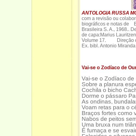
ANTOLOGIA RUSSA 
com a revisão ou colabo
biográficos e notas de B
Brasileira S. A., 1968.. 
de capa:Marius Lauritze
Volume 17. Direção d
Ex. bibl. Antonio Miranda
Vai-se o Zodíaco de Ou
Vai-se o Zodíaco de
Sobre a planura espe
Cochila o bicho Cach
Dorme o pássaro Par
As ondinas, bundala
Voam retas para o c
Braços fortes como 
Nabos de peitos sem
Uma bruxa num triâ
É fumaça e se esvai