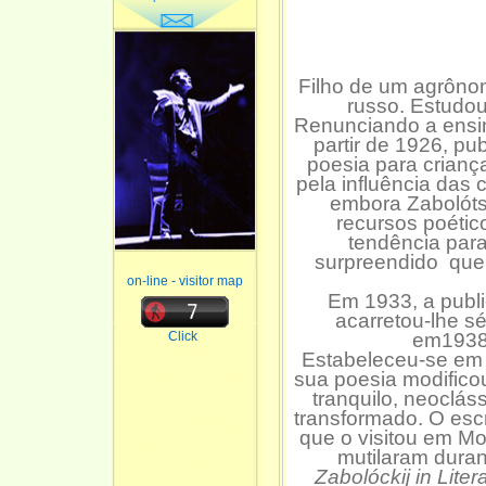
Filho de um agrônom
russo. Estudou
Renunciando a ensinar
partir de 1926, pu
poesia para crianç
pela influência das
embora Zabolóts
recursos poétic
tendência para
surpreendido que
on-line - visitor map
Em 1933, a publi
acarretou-lhe s
Click
em1938,
Estabeleceu-se em 
sua poesia modificou
tranquilo, neoclás
transformado. O escri
que o visitou em Mo
mutilaram durant
Zabolóckij in Liter