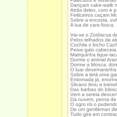
Falecidos e silvanas
Dançam cake-walk n
Atrás deles, coro e p
Feiticeiros caçam M
Sobre a encosta, vul
A lua de cara fosca.
Vai-se o Zodíacoa d
Pelos telhados da al
Cochila o bicho Cach
Peixe-galo cabeceia
Matrquinha tique-tac
Dorme o animal Ara
Dorme a Mosca, dor
O luar desemaranha
Sobre a terá uma g
Entornada já, enorm
Silvano tirou a trame
Das barbas do lobi
Vem a sereia desce
Da nuvem, perna de 
O ogro rói o pudend
De um gentleman de 
Tudo gira em contra