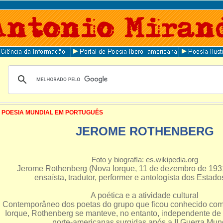
POESIA MUNDIAL EM PORTUGUÊS
JEROME ROTHENBERG
Foto y biografía: es.wikipedia.org
Jerome Rothenberg (Nova Iorque, 11 de dezembro de 1931
ensaísta, tradutor, performer e antologista dos Estad
A poética e a atividade cultural
Contemporâneo dos poetas do grupo que ficou conhecido co
Iorque, Rothenberg se manteve, no entanto, independente de 
norte-americanas surgidas após a II Guerra Mund