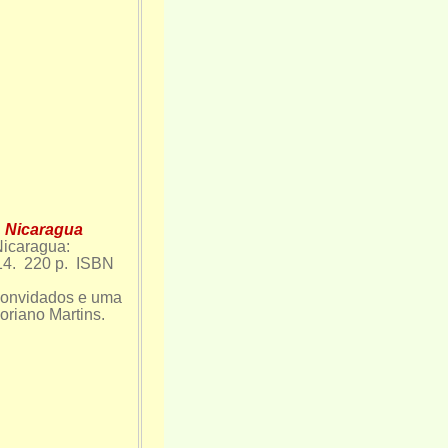
Nicaragua
icaragua:
014.
220 p. ISBN
 convidados e uma
loriano Martins.