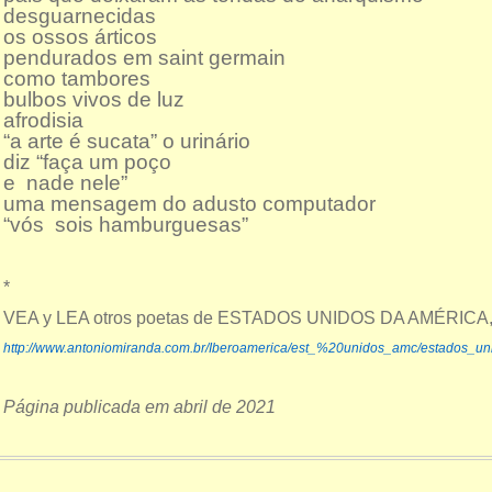
desguarnecidas
os ossos árticos
pendurados em saint germain
como tambores
bulbos vivos de luz
afrodisia
“a arte é sucata” o urinário
diz “faça um poço
e nade nele”
uma mensagem do adusto computador
“vós sois hamburguesas”
*
VEA y LEA otros poetas de ESTADOS UNIDOS DA AMÉRICA, 
http://www.antoniomiranda.com.br/Iberoamerica/est_%20unidos_amc/estados_un
Página publicada em abril de 2021