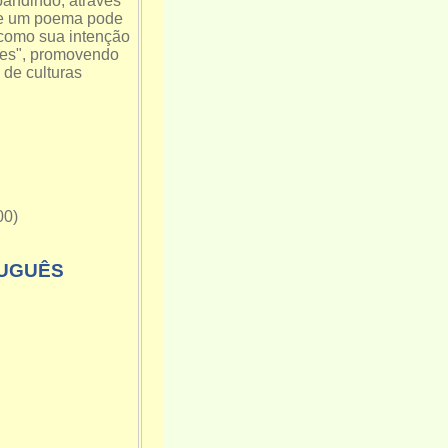
pandindo, através
que um poema pode
 como sua intenção
ões", promovendo
 de culturas
00)
TUGUÊS