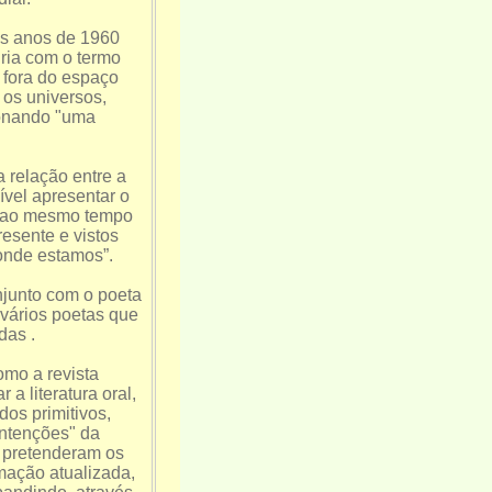
os anos de 1960
iria com o termo
 fora do espaço
 os universos,
ionando "uma
a relação entre a
ível apresentar o
r ao mesmo tempo
esente e vistos
 onde estamos”.
njunto com o poeta
 vários poetas que
das .
omo a revista
a literatura oral,
dos primitivos,
intenções" da
, pretenderam os
rmação atualizada,