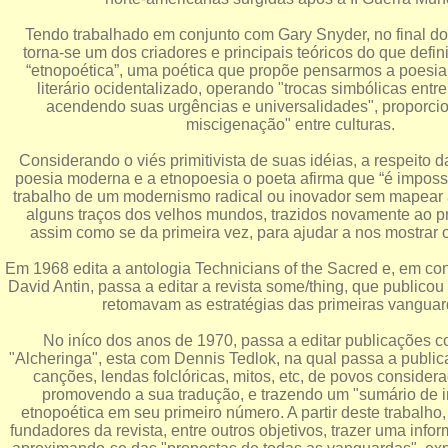
Tendo trabalhado em conjunto com Gary Snyder, no final d
torna-se um dos criadores e principais teóricos do que defin
“etnopoética”, uma poética que propõe pensarmos a poesia
literário ocidentalizado, operando "trocas simbólicas entre
acendendo suas urgências e universalidades", proporc
miscigenação" entre culturas.
Considerando o viés primitivista de suas idéias, a respeito d
poesia moderna e a etnopoesia o poeta afirma que “é imposs
trabalho de um modernismo radical ou inovador sem mapea
alguns traços dos velhos mundos, trazidos novamente ao pr
assim como se da primeira vez, para ajudar a nos mostrar
Em 1968 edita a antologia Technicians of the Sacred e, em co
David Antin, passa a editar a revista some/thing, que publicou
retomavam as estratégias das primeiras vanguar
No iníco dos anos de 1970, passa a editar publicações c
"Alcheringa", esta com Dennis Tedlok, na qual passa a publicar 
canções, lendas folclóricas, mitos, etc, de povos considera
promovendo a sua tradução, e trazendo um "sumário de 
etnopoética em seu primeiro número. A partir deste trabalho
fundadores da revista, entre outros objetivos, trazer uma info