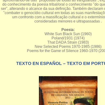
aproximando-se das "propostas de todas as vanguardas", ex
do conhecimento da poesia tribal/oral o conhecimento "do 
ser", alterando o alcance da sua definição. Também declaram
"combater o genocídio cultural em todas as suas manifestaç
um confronto com a massificação cultural e o extermínio
consideradas menores e ultrapassadas .
Poesia:
White Sun Black Sun (1960)
Poland/1931 (1974)
That DADA Strain (1983)
New Selected Poems 1970-1985 (1986)
Poems for the Game of Silence 1960-1970 (20
TEXTO EN ESPAÑOL – TEXTO EM POR