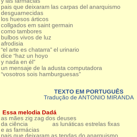
y las farmacias
pais que deixaram las carpas del anarquismo
desguarnecidas
los huesos árticos
collgados em saint germain
como tambores
bulbos vivos de luz
afrodisia
“el arte es chatarra” el urinario
dice “haz un hoyo
y nada en él”
un mensaje de la adusta computadora
“vosotros sois hamburguesas”
TEXTO EM PORTUGUÊS
Tradução de ANTONIO MIRANDA
Essa melodia Dadá
as mães zig zag dos deuses
da ciência as lunáticas estrelas fixas
e as farmácias
pais que deixaram as tendas do anarquismo