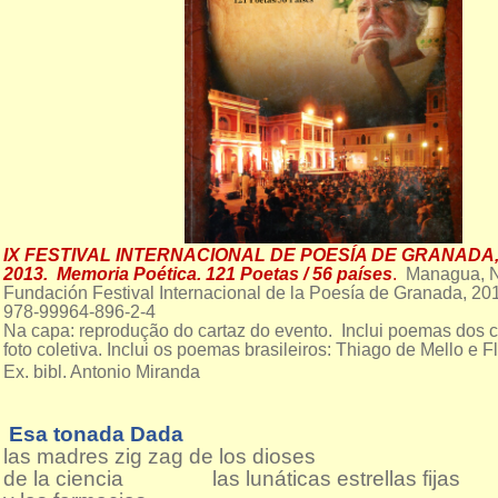
IX FESTIVAL INTERNACIONAL DE POESÍA DE GRANADA, 
2013.
Memoria Poética. 121 Poetas / 56 países
.
Managua, N
Fundación Festival Internacional de la Poesía de Granada, 2
978-99964-896-2-4
Na capa: reprodução do cartaz do evento. Inclui poemas dos
foto coletiva. Inclui os poemas brasileiros: Thiago de Mello e F
Ex. bibl. Antonio Miranda
Esa tonada Dada
las madres zig zag de los dioses
de la ciencia las lunáticas estrellas fijas