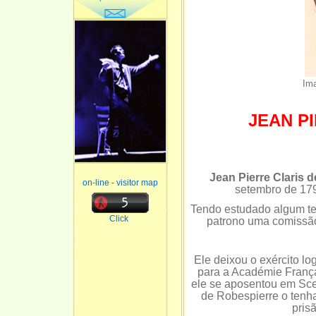
Ima
JEAN P
Jean Pierre Claris d
on-line - visitor map
setembro de 1794
Tendo estudado algum te
Click
patrono uma comissão
Ele deixou o exército l
para a Académie Franç
ele se aposentou em Sce
de Robespierre o tenh
pris