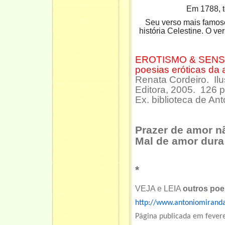
Em 1788, 
Seu verso mais famoso
história Celestine. O v
EROTISMO & SENSU
poesias eróticas da 
Renata Cordeiro. Il
Editora, 2005. 126
Ex. biblioteca de An
Prazer de amor n
Mal de amor dura 
*
VEJA e LEIA
outros po
http://www.antoniomiranda
Página publicada em fevere