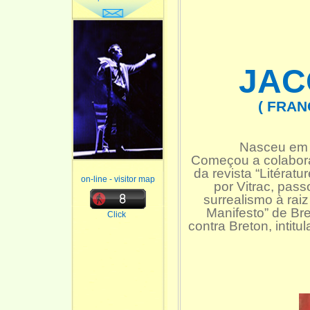
JAC
( FRAN
Nasceu em P
Começou a colabora
da revista “Litératu
on-line - visitor map
por Vitrac, pas
surrealismo à rai
Manifesto” de Br
Click
contra Breton, intit