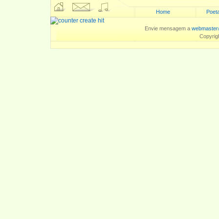
Home
Poeta
Envie mensagem a
webmaster
Copyrig