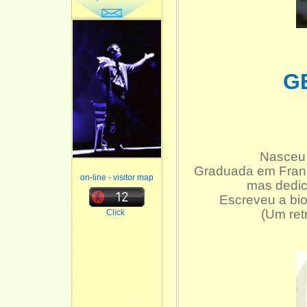
G
Nasceu 
Graduada em Francê
on-line - visitor map
mas dedica
Escreveu a bio
(Um ret
Click