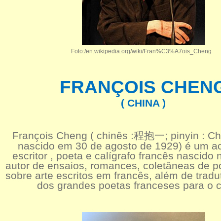
Foto:/en.wikipedia.org/wiki/Fran%C3%A7ois_Cheng
FRANÇOIS CHEN
( CHINA )
François Cheng ( chinês :
程抱一
; pinyin : C
nascido em 30 de agosto de 1929) é um a
escritor , poeta e calígrafo francês nascido 
autor de ensaios, romances, coletâneas de po
sobre arte escritos em francês, além de tradu
dos grandes poetas franceses para o c