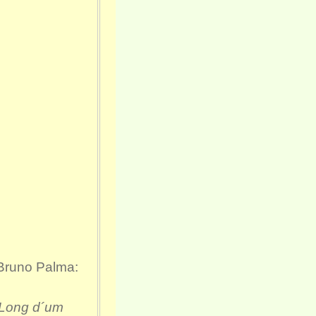
Bruno Palma:
Long d´um