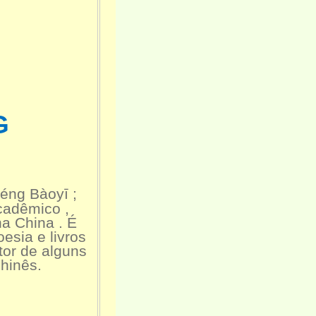
G
héng Bàoyī ;
cadêmico ,
na China . É
esia e livros
tor de alguns
hinês.