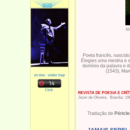
Im
Poeta francês, nascid
Élegies uma mestria e s
domínio da palavra e 
(1543), Maro
on-line - visitor map
Click
REVISTA DE POESIA E CRÍT
Jezer de Oliveira. Brasília: 1
Tradução de
Péricle
JAMAIS SEREI..