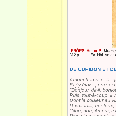
FRÓES, Heitor P.
Meus p
312 p. Ex. bibl. Antoni
DE CUPIDON ET D
Amour trouva celle q
Et j´y étais, j´em sai
"Bonjour, dit-il, bon
Puis, tout-à-coup, il
Dont la couleur au v
D´voir failli, honteux
"Non, non, Amour, c 
Plus clairvouyants q