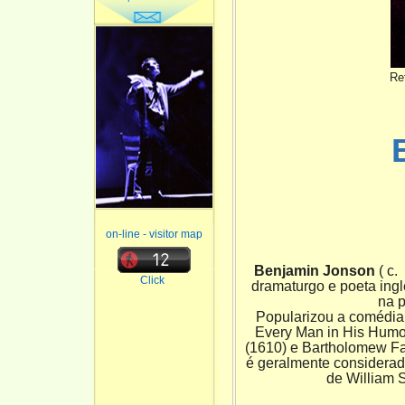
Re
on-line - visitor map
Benjamin Jonson
( c.
Click
dramaturgo e poeta ingl
na p
Popularizou a com
é
dia
Every Man in His Humor
(1610) e Bartholomew Fai
é
geralmente considerad
de William S