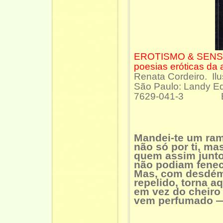
EROTISMO & SENSU
poesias eróticas da 
Renata Cordeiro. Il
São Paulo: Landy Ed
7629-041-3 Ex. bi
Mandei-te um ram
não só por ti, ma
quem assim junto
não podiam fenece
Mas, com desdém,
repelido, torna aq
em vez do cheiro
vem perfumado — 