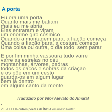
A porta
Eu era uma porta
Quanto mais me batiam
mais eu me abria
Eles entraram e viram
um enorme giro cósmico
Quando a montagem para, a fiação começa
Quando a fiação para, a costura começa
Uma coisa ou outra, o dia todo, sem parar
E por fim minha vassoura tudo varre
varre as estrelas no céu
montanhas, árvores, pedras
todos os cacos e sobras da criação
e os põe em um cesto
guarda-os em algum lugar
bem lá dentro
em algum canto da mente.
Traduzido por Vitor Alevato do Amaral
*
VEJA e LEIA
outros poetas da ÍNDIA
em nosso Portal: