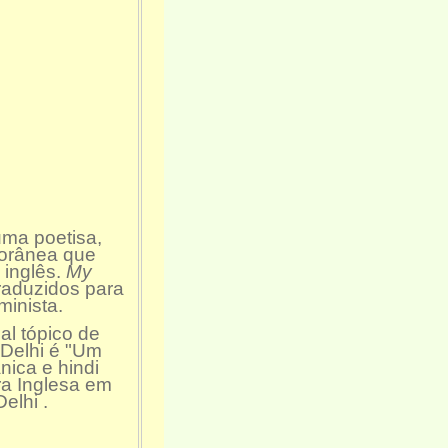
uma poetisa,
porânea que
 inglês.
My
raduzidos para
minista.
al tópico de
 Delhi é "Um
nica e hindi
ra Inglesa em
elhi .