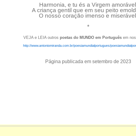
Harmonia, e tu és a Virgem amorável
A criança gentil que em seu peito emol
O nosso coração imenso e miserável
*
VEJA e LEIA outros
poetas do MUNDO em Português
em noss
http://www.antoniomiranda.com.br/poesiamundialportugues/poesiamundialpo
Página publicada em setembro de 2023