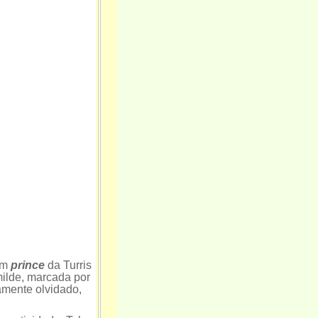
Um
prince
da Turris
milde, marcada por
amente olvidado,