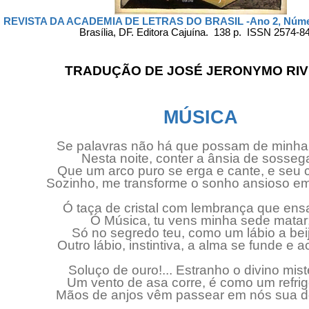
REVISTA DA ACADEMIA DE LETRAS DO BRASIL -Ano 2, Núme
Brasília, DF. Editora Cajuína. 138 p. ISSN 2574-8
TRADUÇÃO DE JOSÉ JERONYMO RI
MÚSICA
Se palavras não há que possam de minha
Nesta noite, conter a ânsia de sossega
Que um arco puro se erga e cante, e seu c
Sozinho, me transforme o sonho ansioso e
Ó taça de cristal com lembrança que ens
Ó Música, tu vens minha sede matar
Só no segredo teu, como um lábio a bei
Outro lábio, instintiva, a alma se funde e 
Soluço de ouro!... Estranho o divino mist
Um vento de asa corre, é como um refrig
Mãos de anjos vêm passear em nós sua d