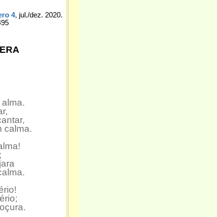
ro 4,
jul./dez. 2020.
495
VERA
 alma.
r,
antar,
m calma.
alma!
;
jara
acalma.
ério!
ério;
oçura.