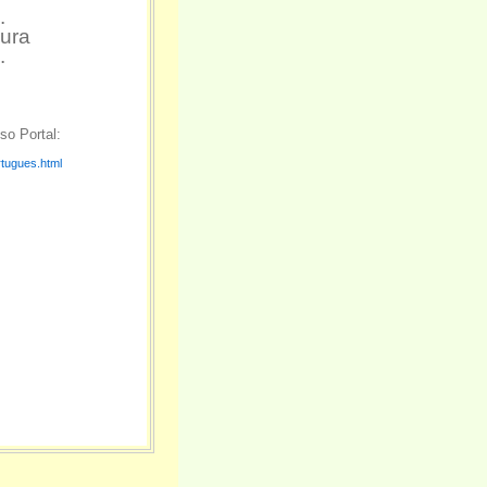
.
dura
.
o Portal:
rtugues.html