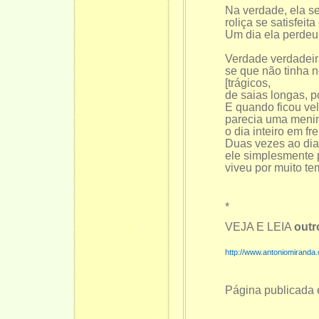
Na verdade, ela se 
roliça se satisfeit
Um dia ela perdeu
Verdade verdadeir
se que não tinha n
[trágicos,
de saias longas, p
E quando ficou vel
parecia uma menin
o dia inteiro em f
Duas vezes ao dia
ele simplesmente 
viveu por muito te
*
VEJA E LEIA
out
http://www.antoniomiranda
Página publicada