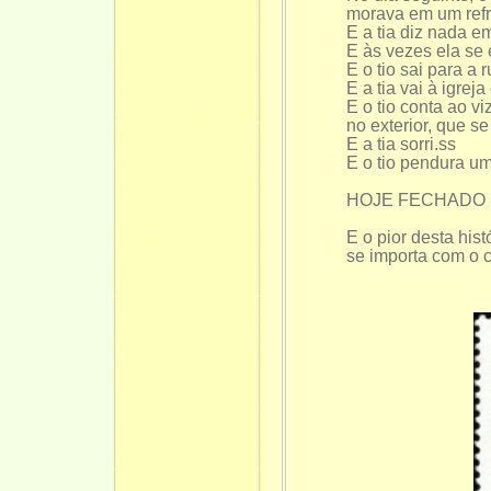
morava em um refr
E a tia diz nada em
E às vezes ela se 
E o tio sai para a 
E a tia vai à igrej
E o tio conta ao v
no exterior, que s
E a tia sorri.ss
E o tio pendura um
HOJE FECHADO
E o pior desta his
se importa com o