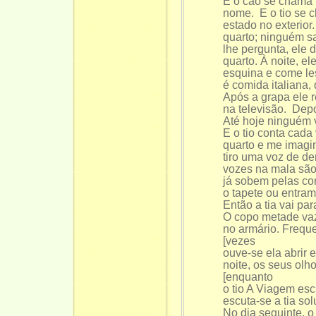
E o cão se chama 
nome. E o tio se
estado no exterior
quarto; ninguém s
lhe pergunta, ele 
quarto. À noite, el
esquina e come l
é comida italiana, 
Após a grapa ele r
na televisão. Dep
Até hoje ninguém 
E o tio conta cada
quarto e me imagi
tiro uma voz de de
vozes na mala sã
já sobem pelas co
o tapete ou entra
Então a tia vai pa
O copo metade vaz
no armário. Freque
[vezes
ouve-se ela abrir 
noite, os seus ol
[enquanto
o tio A Viagem esc
escuta-se a tia so
No dia seguinte, o