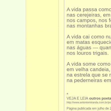
A vida passa com
nas cerejeiras, em
nos campos, nos f
nas montanhas bra
A vida cai como n
em matas esqueci
nas águas — quan
nos louros trigais.
A vida some como
em velha candeia,
na estrela que se
na pederneiras em
*
VEJA E LEIA
outros poe
http://www.antoniomiranda.com.br/p
Página publicada em julho de 