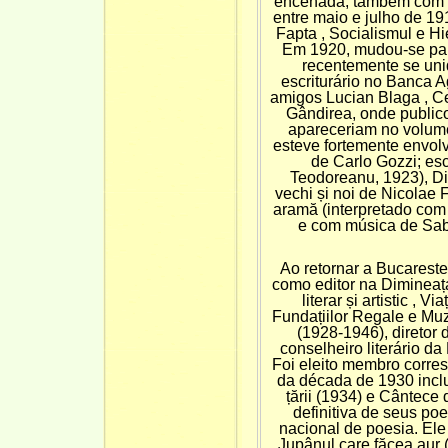
encenada; também com Fr
entre maio e julho de 19
Fapta , Socialismul e H
Em 1920, mudou-se para
recentemente se uni
escriturário no Banca A
amigos Lucian Blaga , Ce
Gândirea, onde public
apareceriam no volum
esteve fortemente envolv
de Carlo Gozzi; es
Teodoreanu, 1923), Di
vechi și noi de Nicolae F
aramă (interpretado com 
e com música de Sabin
Ao retornar a Bucarest
como editor na Dimineața
literar și artistic , V
Fundațiilor Regale e Muzi
(1928-1946), diretor
conselheiro literário da
Foi eleito membro corr
da década de 1930 inclu
țării (1934) e Cântece
definitiva de seus p
nacional de poesia. Ele
Jupânul care făcea aur (