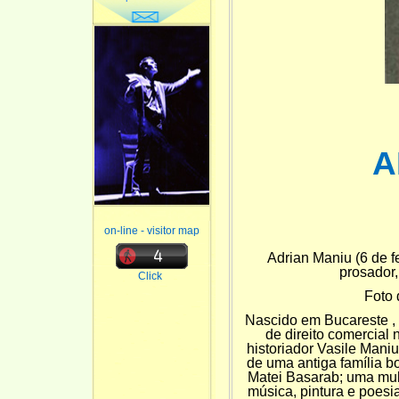
A
on-line - visitor map
Adrian Maniu (6 de fe
prosador,
Click
Foto 
Nascido em Bucareste , se
de direito comercial 
historiador Vasile Mani
de uma antiga família b
Matei Basarab; uma mulh
música, pintura e poesi