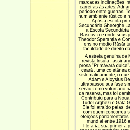
marcadas inclinações int
carreiras às artes: Adri
período entre guerras. Te
num ambiente rústico e na
. Após a escola pri
Secundária Gheorghe Lază
a Escola Secundária 
Bascovici e onde seus p
Theodor Speranția e Cons
ensino médio Răsăritu
faculdade de direito 
A estreia genuína de
revista Insula ; assin
prosa "Primăvară dulce".
ceară , uma coletânea 
sistematicamente, o que o
Adam e Aloysius Be
ultrapassou sua fase s
serviu como voluntário 
da reserva, mas foi demi
Contribuiu para a Noua r
Tudor Arghezi e Gala Ga
Ele foi atraído pelas i
com quem concorreu s
eleições parlamentares 
mundial entre 1916 e
literária: sua primeira 