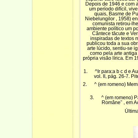
Depois de 1946 e com a
um período difícil, vi
quais, Basme de Puș
Niebelungilor , 1958) e
comunista retirou-l
ambiente político um po
Cântece tăcute e Ver
inspiradas de textos 
publicou toda a sua obr
arte lúcido, sentiu-se
como pela arte antiga
própria visão lírica. E
1. ^Ir para:a b c d e Aure
vol. II, pág. 26-7. 
2. ^ (em romeno) Membri
3. ^ (em romeno) Pău
Române" , em Ac
Últim