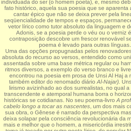
individuada do ser (o homem poeta), e, mesmo deb
fato histórico, aquela sua poesia que se aparenta a
cantar épico que não se deixa prever pela line
seqüencialidade de tempos e espaços, permanece
vetor lírico como tutor absoluto da linguagem e 
Adonis, se a poesia perde o véu ou o verniz é
contraposição descobre um frescor renovável s
poema é levado para outras línguas.
Uma das opções propugnadas pelos renovadores
absoluta do recurso ao versos, entendido como un
assentada sobre uma base métrica regular ou ha
ritmos diversos, a exemplo do verso branco e livr
encontrou na poesia em prosa de Unsi Al Haj a
também editor do renomado diário
Al-Najar).
Uns
lirismo avizinhado ao dos surrealistas, no qual 
transcendente e atemporal humana borra o horizo
históricas se cotidianas. No seu poema-livro
A pro
cabelo longo a tocar as nascentes
, um dos mais c
sua obra, o Gênese é narrado da perspectiva mas
deixa solapar pela consciência revolucionária da mul
mais e melhor que o homem, a misericórdia irrestrit
tema já tocado por outro poeta lírico, do popular 