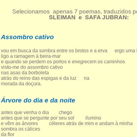
Selecionamos apenas 7 poemas, traduzidos p
SLEIMAN e SAFA JUBRAN:
Assombro cativo
vou em busca da sombra entre os brotos e a erva ergo uma 
ligo a ramagem à beira-mar
e quando se perdem os portos e enegrecem os caminhos
visto-me do assombro cativo
nas asas da borboleta
atrás do reino das espigas e da luz na
morada da doçura.
Árvore
do dia e da noite
antes que venha o dia chego
antes que se pergunte por seu sol ilumino
e vêm as árvores céleres atrás de mim e andam à minha
sombra os cálices
da flor