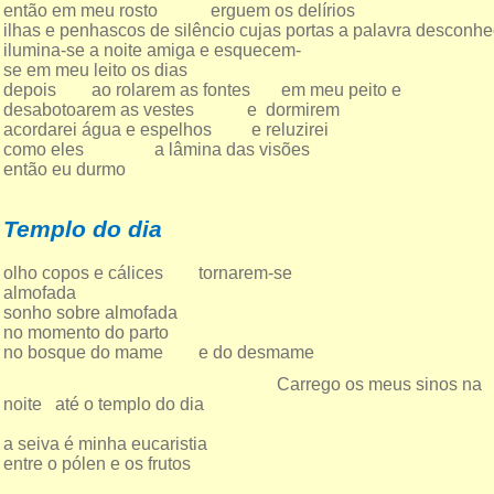
então em meu rosto erguem os delírios
ilhas e penhascos de silêncio cujas portas a palavra desconh
ilumina-se a noite amiga e esquecem-
se em meu leito os dias
depois ao rolarem as fontes em meu peito e
desabotoarem as vestes e dormirem
acordarei água e espelhos e reluzirei
como eles a lâmina das visões
então eu durmo
Templo do dia
olho copos e cálices tornarem-se
almofada
sonho sobre almofada
no momento do parto
no bosque do mame e do desmame
Carrego os meus sinos na
noite até o templo do dia
a seiva é minha eucaristia
entre o pólen e os frutos