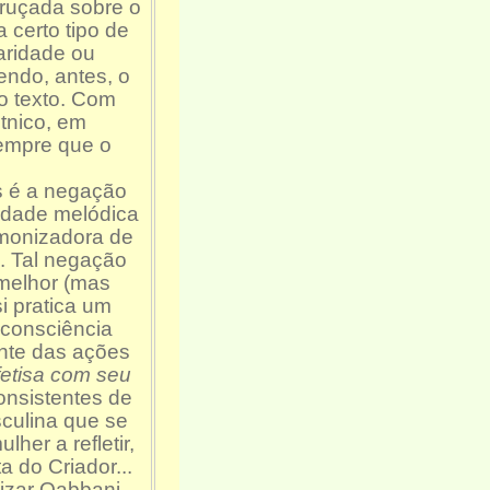
ruçada sobre o
 certo tipo de
aridade ou
ndo, antes, o
do texto. Com
tnico, em
empre que o
 é a negação
idade melódica
rmonizadora de
e. Tal negação
 melhor (mas
i pratica um
a consciência
nte das ações
fetisa com seu
onsistentes de
culina que se
her a refletir,
a do Criador...
Nizar Qabbani,