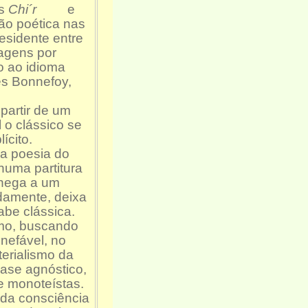
as
Chi´r
e
ão poética nas
esidente entre
sagens por
o ao idioma
es Bonnefoy,
partir de um
 o clássico se
ícito.
a poesia do
numa partitura
chega a um
adamente, deixa
abe clássica.
smo, buscando
nefável, no
terialismo da
uase agnóstico,
 e monoteístas.
r da consciência