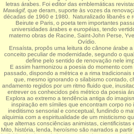
letras árabes. Foi editor das emblemáticas revist
Mawágif,
que deram, suporte às vozes da renovaç
décadas de 1960 e 1980. Naturalizado libanês e r
Beirute e Paris, o poeta tem importantes pas
universidades árabes e européias, tendo vertid
materno obras de Racine, Saint-John Perse, Yv
Ovídio.
Ensaísta, propôs uma leitura do cânone árabe a 
conceito peculiar de modernidade, segundo o qual
define pelo sentido de renovação nele impl
E assim harmonizou a poesia do momento com 
passado, dispondo a métrica e a rima tradicionais 
que, mesmo ignorando o silabismo contado, 
andamento regidos por um ritmo fluido que, inusit
entrever os conhecidos pés métrico da poesia ár
Explora ao extremo a tendência antiga do imagi
inspiração em símiles que encontram corpo no i
ineditismo sensorial e conceptual, fundindo o ma
alquimia com a espiritualidade de um misticismo q
que alternas consciências animistas, cientificistas
Mito, história, lenda, heroísmo são narrados a parti