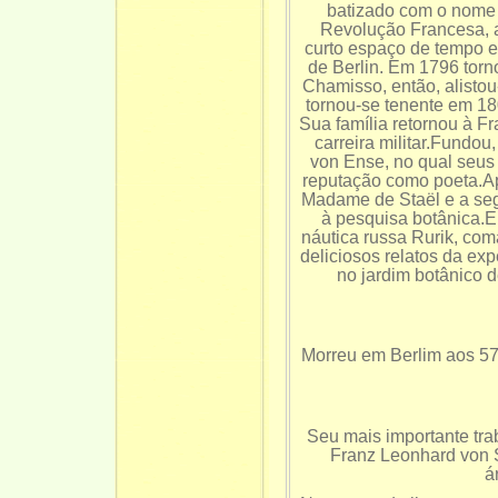
batizado com o nome 
Revolução Francesa, a
curto espaço de tempo 
de Berlin. Em 1796 tor
Chamisso, então, alistou
tornou-se tenente em 1
Sua família retornou à 
carreira militar.Fundo
von Ense, no qual seus
reputação como poeta.Ap
Madame de Staël e a seg
à pesquisa botânica.E
náutica russa Rurik, co
deliciosos relatos da ex
no jardim botânico 
Morreu em Berlim aos 57
Seu mais importante tra
Franz Leonhard von S
á