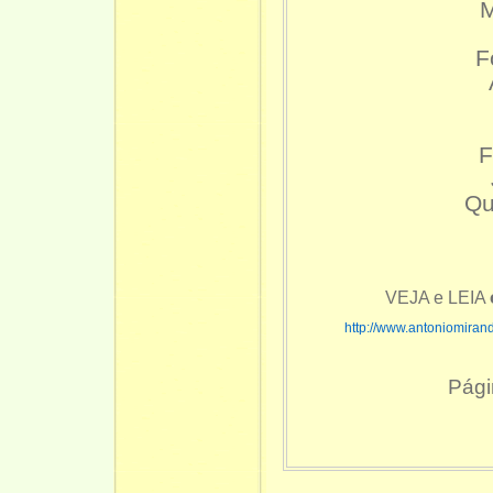
M
F
F
Qu
VEJA e LEIA
http://www.antoniomiran
Pági