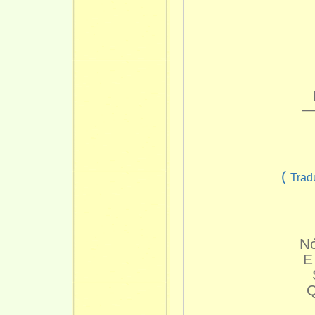
—
(
Trad
O 
Nó
E
Q