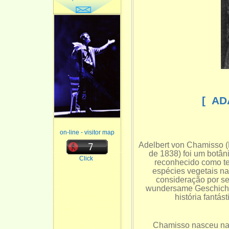
[ AD
on-line - visitor map
Adelbert von Chamisso (
de 1838) foi um botâ
Click
reconhecido como te
espécies vegetais na
consideração por se
wundersame Geschichte
história fantá
Chamisso nasceu na 