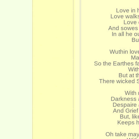
Love in 
Love walks
Love d
And sowes 
In all he 
Bu
Wuthin lov
Mal
So the Earthes f
Wit
But at 
There wicked S
With 
Darkness 
Despaire 
And Grief
But, li
Keeps hi
Oh take may