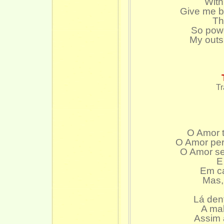
With
Give me bu
Th
So powe
My outs
Tr
O Amor t
O Amor per
O Amor se
E
Em ca
Mas, 
Lá den
A mal
Assim a