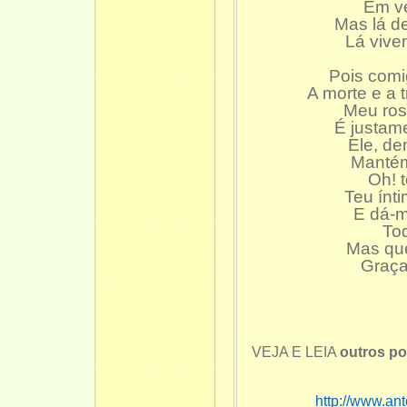
Em ve
Mas lá de
Lá vive
Pois comi
A morte e a 
Meu rost
É justam
Ele, de
Mantém 
Oh! 
Teu ínt
E dá-m
To
Mas que
Graça,
VEJA E LEIA
outros po
http://www.an