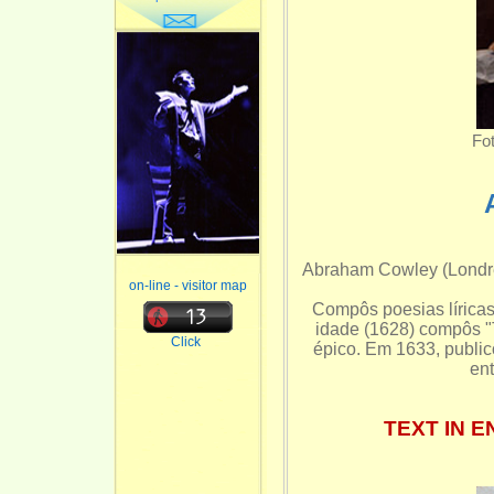
Fot
Abraham Cowley (Londres
on-line - visitor map
Compôs poesias líricas
idade (1628) compôs "
Click
épico. Em 1633, public
en
TEXT IN 