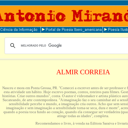
ALMIR CORREIA
Nasceu e mora em Ponta Grossa, PR. "Comecei a escrever antes de ser professor e 
esta atividade um hábito. Hoje escrevo poemas, contos, roteiros para filmes. Go
histórias. Criar outros mundos", conta. O autor é videomaker e artista plástico aut
Sucateando, de arte contemporânea. "A imaginação faz o seu caminhar até a sensib
sensibilidade percebe o mundo, a imaginação cria outros. Acho que sem sensi
imaginação e sem imaginação a sensibilidade torna-se seca, dura e morre", acre
quando a poesia toca fundo ao coração, quando ela consegue ser verdadeira (quan
atinge todas as idades", completa.
Recomendamos o livro, à venda na Editora Saraiva e livraria