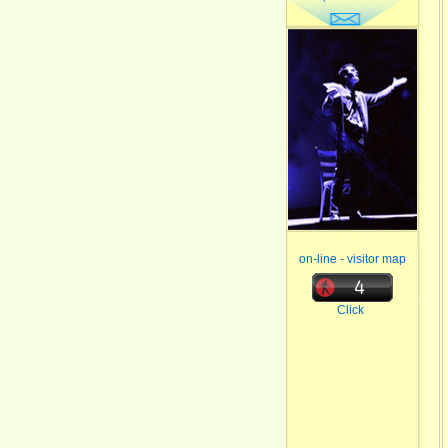
on-line - visitor map
Click