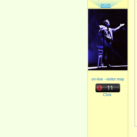
on-line - visitor map
Click