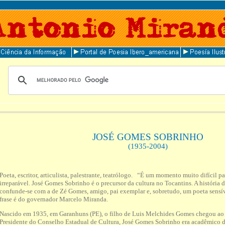
JOSÉ GOMES SOBRINHO
(1935-2004)
Poeta, escritor, articulista, palestrante, teatrólogo.
“É um momento muito difícil pa
irreparável. José Gomes Sobrinho é o precursor da cultura no Tocantins. A história 
confunde-se com a de Zé Gomes, amigo, pai exemplar e, sobretudo, um poeta sensíve
frase é do governador Marcelo Miranda.
Nascido em 1935, em Garanhuns (PE), o filho de Luis Melchides Gomes chegou ao
Presidente do Conselho Estadual de Cultura, José Gomes Sobrinho era acadêmico