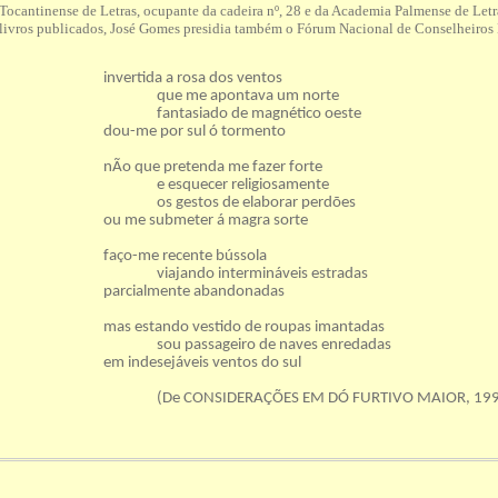
Tocantinense de Letras, ocupante da cadeira nº, 28 e da Academia Palmense de Letra
livros publicados, José Gomes presidia também o Fórum Nacional de Conselheiros 
invertida a rosa dos ventos
que me apontava um norte
fantasiado de magnético oeste
dou-me por sul ó tormento
nÃo que pretenda me fazer forte
e esquecer religiosamente
os gestos de elaborar perdões
ou me submeter á magra sorte
faço-me recente bússola
viajando intermináveis estradas
parcialmente abandonadas
mas estando vestido de roupas imantadas
sou passageiro de naves enredadas
em indesejáveis ventos do sul
(De CONSIDERAÇÕES EM DÓ FURTIVO MAIOR, 199