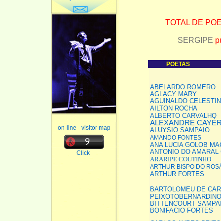
TOTAL DE PO
SERGIPE
p
POETAS
ABELARDO ROMERO
AGLACY MARY
AGUINALDO CELESTI
AILTON ROCHA
ALBERTO CARVALHO
ALEXANDRE CAYÉ
on-line - visitor map
ALUYSIO SAMPAIO
AMANDO FONTES
ANA LUCIA GOLOB M
ANTONIO DO AMARAL 
Click
ARARIPE COUTINHO
ARTHUR BISPO DO ROS
ARTHUR FORTES
BARTOLOMEU DE CA
PEIXOTO
BERNARDINO
BITTENCOURT SAMPA
BONIFACIO FORTES