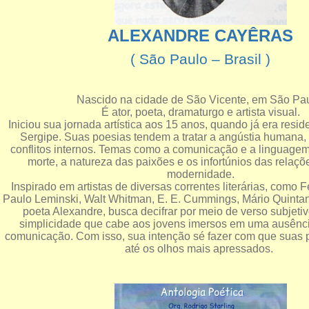
ALEXANDRE CAYÊRAS
( São Paulo – Brasil )
Nascido na cidade de São Vicente, em São Pau
É ator, poeta, dramaturgo e artista visual.
Iniciou sua jornada artística aos 15 anos, quando já era resi
Sergipe. Suas poesias tendem a tratar a angústia humana,
conflitos internos. Temas como a comunicação e a linguagem
morte, a natureza das paixões e os infortúnios das relaçõ
modernidade.
Inspirado em artistas de diversas correntes literárias, como
Paulo Leminski, Walt Whitman, E. E. Cummings, Mário Quintana
poeta Alexandre, busca decifrar por meio de verso subjeti
simplicidade que cabe aos jovens imersos em uma ausênci
comunicação. Com isso, sua intenção sé fazer com que suas
até os olhos mais apressados.