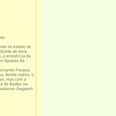
lo.
dente no estado de
 diante de seus
, a eminência da
es líquidas da
 Fernando Pessoa,
, dentre outros, o
vos, mas com a
a de fluidez na
 palavras cheguem