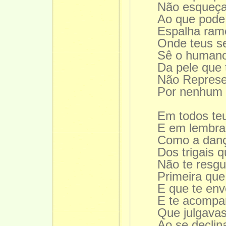
Não esqueça
Ao que pode 
Espalha ramo
Onde teus se
Sê o humano
Da pele que t
Não Represes
Por nenhum
Em todos teu
E em lembra
Como a danç
Dos trigais q
Não te resg
Primeira que
E que te en
E te acompa
Que julgava
Ao se declina