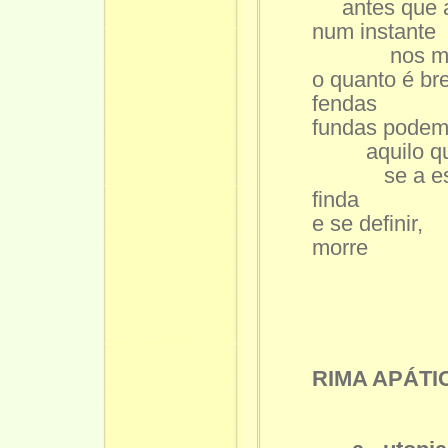
antes que a
num instante
nos mos
o quanto é br
fendas
fundas podem 
aquilo que 
se a esc
finda
e se definir,
morre
RIMA APÁTI