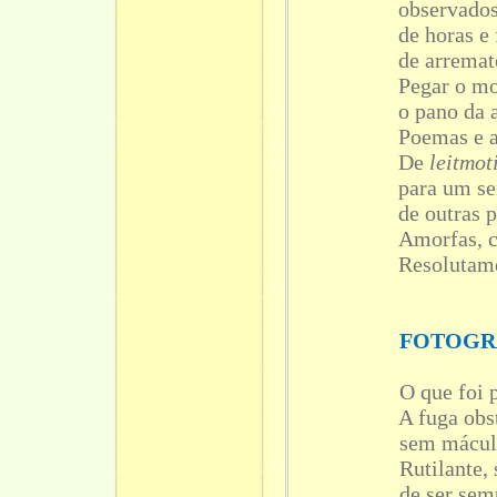
observados
de horas e
de arremat
Pegar o mo
o pano da 
Poemas e a
De
leitmot
para um s
de outras 
Amorfas, c
Resolutame
FOTOGRA
O que foi present
A fuga obstada p
sem mácula. Post
Rutilante, sonh
de ser sempre 