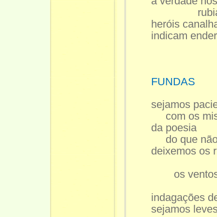
a verdade no
rubiác
heróis canalh
indicam ende
FUNDAS
sejamos paci
com os misté
da poesia
do que não 
deixemos os r
os vento
solv
indagações d
sejamos leve