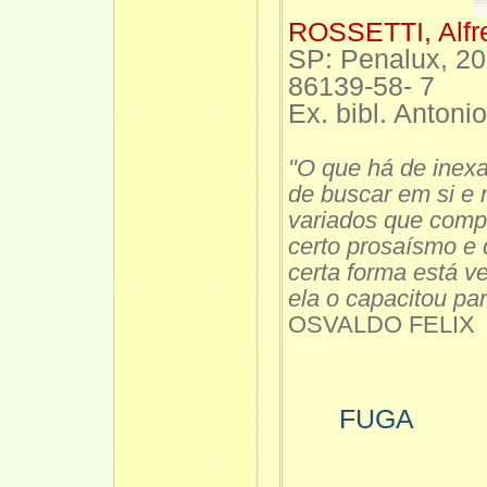
ROSSETTI, Alf
SP: Penalux, 20
86139-58- 7
Ex. bibl. Antoni
"O que há de inexa
de buscar em si e n
variados que compõ
certo prosaísmo e 
certa forma está v
ela o capacitou par
OSVALDO FELIX
FUGA