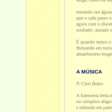
remando em águas f
que a cada passo n
agora com o disce
sonhado, aunado e
É quando temos o 
flutuando em torn
amanheceres long
A MÚSICA
P/ Chet Baker
A harmonia lenta e 
no cúmplice afago
e redunda em parto