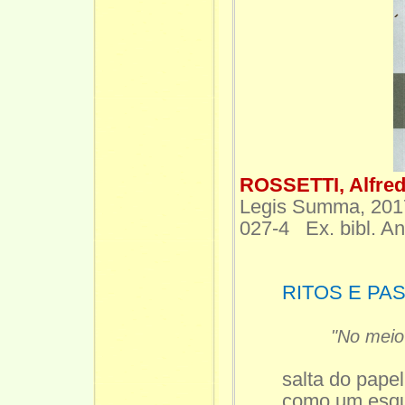
ROSSETTI, Alfre
Legis Summa, 201
027-4 Ex. bibl. An
RITOS E PA
"No mei
salta do papel
como um esqu