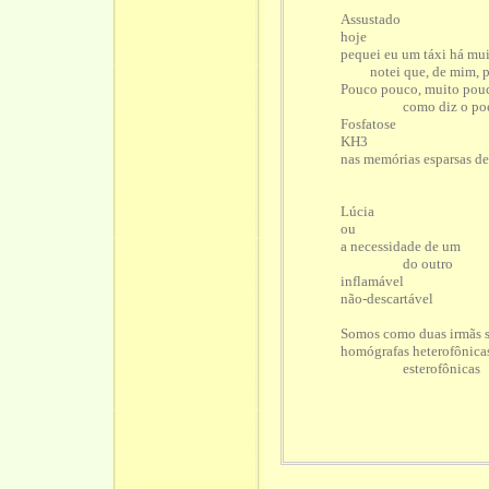
Assustado
hoje
pequei eu um táxi há mui
notei que, de mim, po
Pouco pouco, muito pou
como diz o poe
Fosfatose
KH3
nas memórias esparsas d
esclero
Lúcia
ou
a necessidade de um
do outro
inflamável
não-descartável
Somos como duas irmãs 
homógrafas heterofônica
esterofônicas