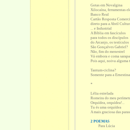
Gotas em Novalgina
Xilocaína, ferramentas el
Banco Real
Cartão Resposta Comerci
direto para a Abril Cultur
... e Industrial
A Bíblia em fascículos
para todos os discípulos
do Arcanjo, os testículos
São Gonçalves Gabriel?
Não, fim do menestrel
Vá embora e coma sarapa
Pois aqui, noiva alguma 
Tantum-ciclina?
Somente para a Ernestina
*
Lélia estrelada
Romeira do meu perímet
Orquídea, orquídea!...
Tu és uma orquídea
A mais graciosa das paras
2 POEMAS
Para Lúcia