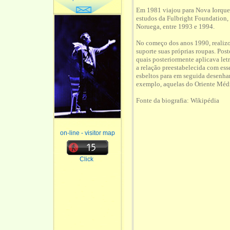
Em 1981 viajou para Nova Iorque,
estudos da Fulbright Foundation,
Noruega, entre 1993 e 1994.
No começo dos anos 1990, realizo
suporte suas próprias roupas. Post
quais posteriormente aplicava let
a relação preestabelecida com ess
esbeltos para em seguida desenhar
exemplo, aquelas do Oriente Médi
Fonte da biografia: Wikipédia
on-line - visitor map
Click