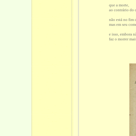
que a morte,
ao contrário do 
não está no fim 
mas em seu com
e isso, embora n
faz o morrer mai