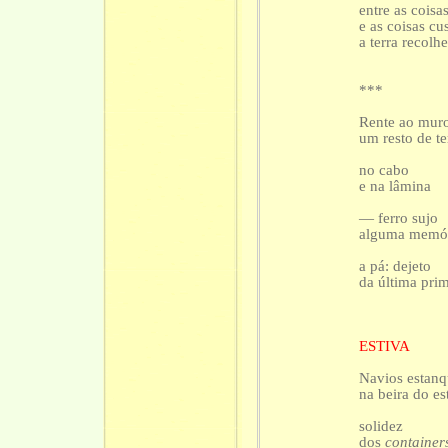
entre as coisa
e as coisas cu
a terra recol
***
Rente ao mur
um resto de te
no cabo
e na lâmina
— ferro sujo
alguma memór
a pá: dejeto
da última pri
ESTIVA
Navios estanq
na beira do es
solidez
dos
container