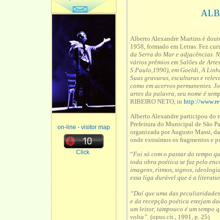
ALB
Alberto Alexandre Martins é dout
1958, formado em Letras. Fez cur
da Serra do Mar e adjacências. 
vários prêmios em Salões de Arte
S.Paulo,1990), em Goeldi, A Linh
Suas gravuras, esculturas e relev
como em acervos permanentes. Jov
artes da palavra, seu nome é se
RIBEIRO NETO, in
http://www.re
Alberto Alexandre participou do m
Prefeitura do Municipal de São 
on-line - visitor map
organizada por Augusto Massi, da 
onde extraímos os fragmentos e p
Click
“
Foi só com o passar do tempo qu
toda obra poética se faz pelo en
imagens, ritmos, signos, ideologi
essa liga durável que é a literatu
“Daí que uma das peculiaridades 
e da recepção poética estejam da
um leitor, tampouco é um tempo q
volta”.
(opus cit., 1991, p. 25)