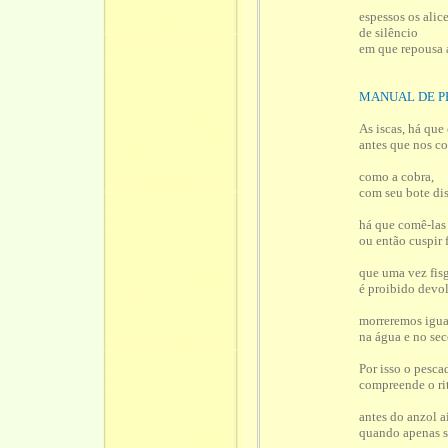
espessos os alic
de silêncio
em que repousa 
MANUAL DE P
As iscas, há que
antes que nos c
como a cobra,
com seu bote di
há que comê-las
ou então cuspir 
que uma vez fis
é proibido devo
morreremos igua
na água e no sec
Por isso o pesca
compreende o rit
antes do anzol 
quando apenas sa