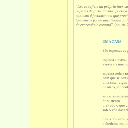
“
Isso se reflete na própria inexis
capazes de formular uma poética 
contexto é justamente o que prec
também de forjar uma língua à al
de expressão e contato
”. (op. cit.
UMA CASA
São espessas as 
espessa a massa
a areia o ciment
espessa toda a m
com que se cons
uma casa: vigas
de afeto, alimen
as várias espéci
de sustento
pra tudo o que c
sob o vão das te
pêlos do corpo,
bebedeira, esqu