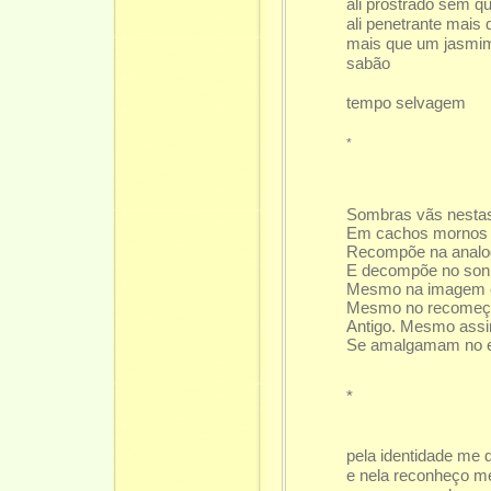
ali prostrado sem qu
ali penetrante mais
mais que um jasmi
sabão
tempo selvagem
*
Sombras vãs nestas
Em cachos mornos d
Recompõe na analog
E decompõe no sonh
Mesmo na imagem c
Mesmo no recomeço 
Antigo. Mesmo ass
Se amalgamam no ext
*
pela identidade me 
e nela reconheço 