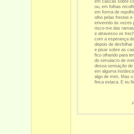
em cascas sobre c
ou, em folhas recol
em forma de repolh
olho pelas frestas 
enveredo às vezes p
risco-me das ramas
e atravesso os trec
com a esperança da 
depois de desfolhar 
e pisar sobre as ca
fico olhando para te
do simulacro de mi
dessa sensação de 
em alguma instânci
algo de mim. Mas o 
finca estaca. E eu f
P