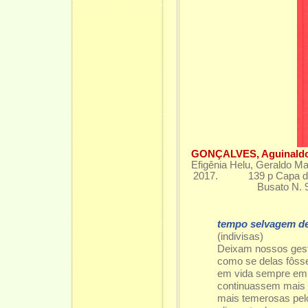
GONÇALVES, Aguinaldo
Efigênia Helu, Geraldo Mat
2017. 139 p Capa dura
Busato N. 
tempo selvagem de
(indivisas)
Deixam nossos gest
como se delas fôss
em vida sempre em 
continuassem mais 
mais temerosas pelo