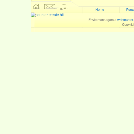
Home
Poeta
Envie mensagem a
webmaster
Copyrig