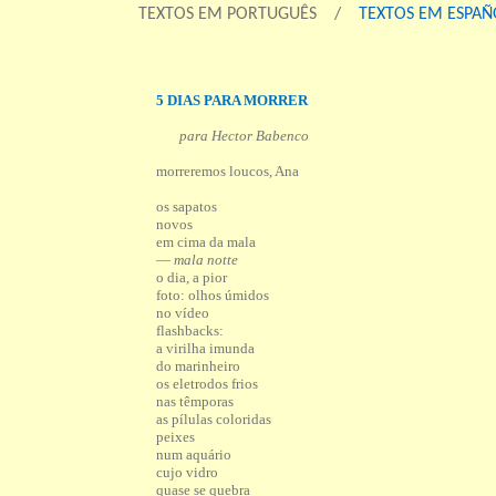
TEXTOS EM PORTUGUÊS /
TEXTOS EM ESPAÑ
5 DIAS PARA MORRER
para Hector Babenco
morreremos loucos, Ana
os sapatos
novos
em cima da mala
—
mala notte
o dia, a pior
foto: olhos úmidos
no vídeo
flashbacks:
a virilha imunda
do marinheiro
os eletrodos frios
nas têmporas
as pílulas coloridas
peixes
num aquário
cujo vidro
quase se quebra