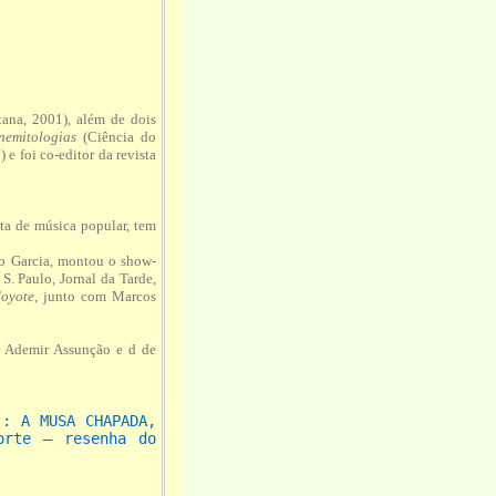
ana, 2001), além de dois
emitologias
(Ciência do
 e foi co-editor da revista
sta de música popular, tem
o Garcia, montou o show-
S. Paulo, Jornal da Tarde,
oyote
, junto com Marcos
e Ademir Assunção e d de
 : A MUSA CHAPADA,
orte – resenha do