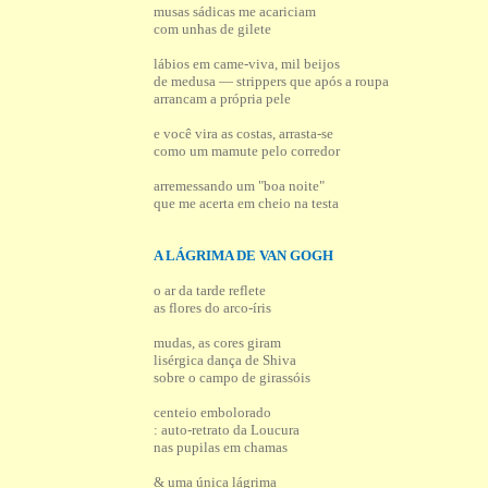
musas sádicas me acariciam
com unhas de gilete
lábios em came-viva, mil beijos
de medusa — strippers que após a roupa
arrancam a própria pele
e você vira as costas, arrasta-se
como um mamute pelo corredor
arremessando um "boa noite"
que me acerta em cheio na testa
A LÁGRIMA DE VAN GOGH
o ar da tarde reflete
as flores do arco-íris
mudas, as cores giram
lisérgica dança de Shiva
sobre o campo de girassóis
centeio embolorado
: auto-retrato da Loucura
nas pupilas em chamas
& uma única lágrima