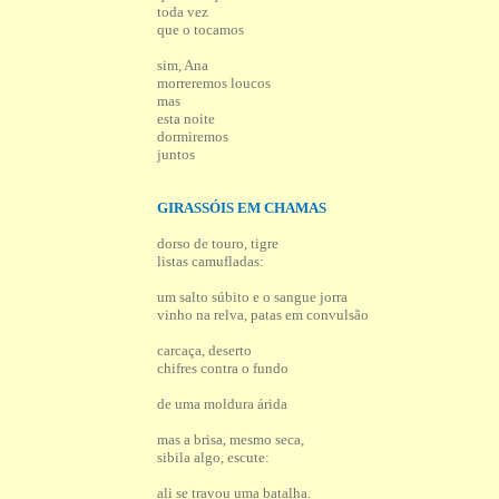
toda vez
que o tocamos
sim, Ana
morreremos loucos
mas
esta noite
dormiremos
juntos
GIRASSÓIS EM CHAMAS
dorso de touro, tigre
listas camufladas:
um salto súbito e o sangue jorra
vinho na relva, patas em convulsão
carcaça, deserto
chifres contra o fundo
de uma moldura árida
mas a brisa, mesmo seca,
sibila algo, escute:
ali se travou uma batalha.