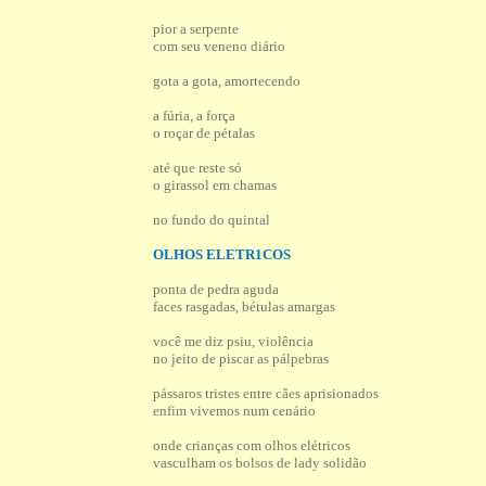
pior a serpente
com seu veneno diário
gota a gota, amortecendo
a fúria, a força
o roçar de pétalas
até que reste só
o girassol em chamas
no fundo do quintal
OLHOS ELETR1COS
ponta de pedra aguda
faces rasgadas, bétulas amargas
você me diz psiu, violência
no jeito de piscar as pálpebras
pássaros tristes entre cães aprisionados
enfim vivemos num cenário
onde crianças com olhos elétricos
vasculham os bolsos de lady solidão