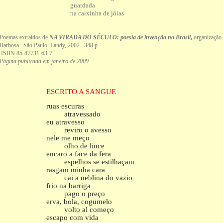
guardada
na caixinha de jóias
Poemas extraídos de
NA VIRADA DO SÉCULO: poesia de invenção no Brasil
,
organização 
Barbosa. São Paulo: Landy, 2002. 348 p.
ISBN 85-87731-63-7
Página publicada em janeiro de 2009
ESCRITO A SANGUE
ruas escuras
atravessado
eu atravesso
reviro o avesso
nele me meço
olho de lince
encaro a face da fera
espelhos se estilhaçam
rasgam minha cara
cai a neblina do vazio
frio na barriga
pago o preço
erva, bola, cogumelo
volto al começo
escapo com vida