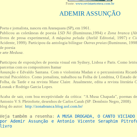
Fonte:
www.revistaetcetera.com.br
ADEMIR ASSUNÇÃO
Poeta e jornalista, nasceu em Araraquara (SP), em 1961.
Publicou as coletâneas de poesia
LSD Nó
(Iluminuras,1994) e
Zona branca
(Alt
livros de prosa experimental,
A máquina peluda
(Ateliê Editorial, 1997) e
Cin
Acidente, 1999). Participou da antologia bilíngue
Outras praias
(Iluminuras, 1998)
de poesia
e arte
Medusa
.
Participou de exposições de poesia visual em Sydney, Lisboa e Paris. Como letri
parcerias com os compositores Itamar
Assunção e Edvaldo Santana. Com o violonista Madan e o percussionista Ricard
recital Psicoléríco. Como jornalista, trabalhou na Folha de Londrina, O Estado de 
Folha, da Tarde e na revista Mane Claire. Atualmente, edita a revista literária
C
Losnak e Rodrigo Garcia Lopes.
Acaba de sair, com boa receptividade da crítica: “A Musa Chapada”, poemas d
Antonio V. S. PIetroforte, desenhos de Carlos Carah (SP: Demônio Negro, 2008).
blog do autor:
http://zonabranca.blog.uol.com.br/
Veja também a resenha:
A MUSA DROGADA, O CANTO VICIADO
por Ademir Assunção e Antonio Vicente Seraphim Pitrof
livro