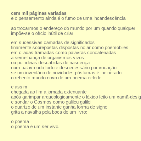
cem mil páginas variadas
e o pensamento ainda é o fumo de uma incandescência
ao trocarmos o endereço do mundo por um quando qualquer
impõe-se o ofício inútil de criar
em sucessivas camadas de significados
finamente sobrepostas dispostas no ar como poemóbiles
em ciladas tramadas como palavras concatenadas
à semelhança de organismos vivos
ou por ideias descabidas de nascença
num palavreado torto e desnecessário por vocação
se um inventário de novidades póstumas é incinerado
o rebento mundo novo de um poema eclode
e assim
chegada ao fim a jornada extenuante
após garimpar arqueologicamente o léxico feito um xamã-desig
e sondar o Cosmos como galileu galilei
o quartzo de um instante ganha forma de signo
grita a navalha pela boca de um livro:
o poema
o poema é um ser vivo.