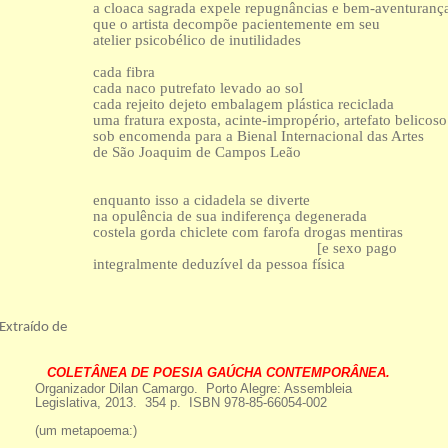
a cloaca sagrada expele repugnâncias e bem-aventuranç
que o artista decompõe pacientemente em seu
atelier psicobélico de inutilidades
cada fibra
cada naco putrefato levado ao sol
cada rejeito dejeto embalagem plástica reciclada
uma fratura exposta, acinte-impropério, artefato belicoso
sob encomenda para a Bienal Internacional das Artes
de São Joaquim de Campos Leão
enquanto isso a cidadela se diverte
na opulência de sua indiferença degenerada
costela gorda chiclete com farofa drogas mentiras
[e sexo pago
integralmente deduzível da pessoa física
Extraído de
COLETÂNEA DE POESIA GAÚCHA CONTEMPORÂNEA.
Organizador Dilan Camargo. Porto Alegre: Assembleia
Legislativa, 2013. 354 p. ISBN 978-85-66054-002
(um metapoema:)