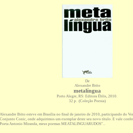
De
Alexandre Brito
metalíngua
Porto Alegre, RS: Editora Éblis, 2010.
32 p. (Coleção Poesia)
Alexandre Brito esteve em Brasília no final de janeiro de 2010, participando do Ver
Conjunto Conic, onde adquirimos um exemplar deste seu novo título. E vale confer
Poeta Antonio Miranda, meus poemas MEATALINGUARUDOS"...