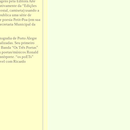
agens pela Editora Arte
 ativamente da “Edições
ostal, camiseta) usando a
publica uma série de
e poesia Petit-Poa (em sua
Secretaria Municipal da
grafia de Porto Alegre
lizadas. Seu primeiro
a Banda “Os Três Poetas”
os poetas/músicos Ronald
intérprete. “os poETs”
ável com Ricardo