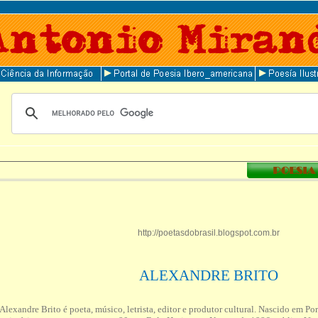
http://poetasdobrasil.blogspot.com.br
ALEXANDRE BRITO
Alexandre Brito é poeta, músico, letrista, editor e produtor cultural. Nascido em Po