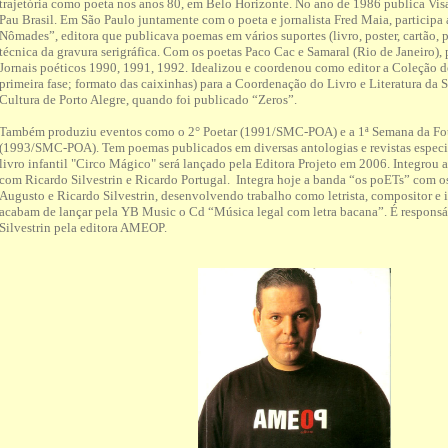
trajetória como poeta nos anos 80, em Belo Horizonte. No ano de 1986 publica Vis
Pau Brasil. Em São Paulo juntamente com o poeta e jornalista Fred Maia, participa
Nômades”, editora que publicava poemas em vários suportes (livro, poster, cartão, p
técnica da gravura serigráfica. Com os poetas Paco Cac e Samaral (Rio de Janeiro), 
Jornais poéticos 1990, 1991, 1992. Idealizou e coordenou como editor a Coleção d
primeira fase; formato das caixinhas) para a Coordenação do Livro e Literatura da 
Cultura de Porto Alegre, quando foi publicado “Zeros”.
Também produziu eventos como o 2° Poetar (1991/SMC-POA) e a 1ª Semana da Foto
(1993/SMC-POA). Tem poemas publicados em diversas antologias e revistas especia
livro infantil "Circo Mágico" será lançado pela Editora Projeto em 2006. Integrou 
com Ricardo Silvestrin e Ricardo Portugal. Integra hoje a banda “os poETs” com 
Augusto e Ricardo Silvestrin, desenvolvendo trabalho como letrista, compositor e 
acabam de lançar pela YB Music o Cd “Música legal com letra bacana”. É respons
Silvestrin pela editora AMEOP.