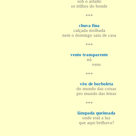
sob o asfalto
os trilhos do bonde
***
chuva fina
calçada molhada
nem o domingo saiu de casa
***
vento transparente
nú
vens
***
vôo de borboleta
do mundo das coisas
pro mundo das letras
***
lâmpada queimada
onde está a luz
que aqui brilhava?