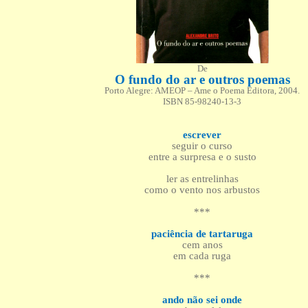
De
O fundo do ar e outros poemas
Porto Alegre: AMEOP – Ame o Poema Editora, 2004.
ISBN 85-98240-13-3
escrever
seguir o curso
entre a surpresa e o susto
ler as entrelinhas
como o vento nos arbustos
***
paciência de tartaruga
cem anos
em cada ruga
***
ando não sei onde