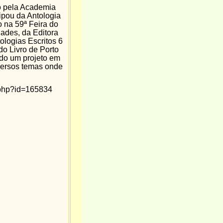
o pela Academia
ipou da Antologia
o na 59ª Feira do
dades, da Editora
logias Escritos 6
do Livro de Porto
do um projeto em
iversos temas onde
r.php?id=165834