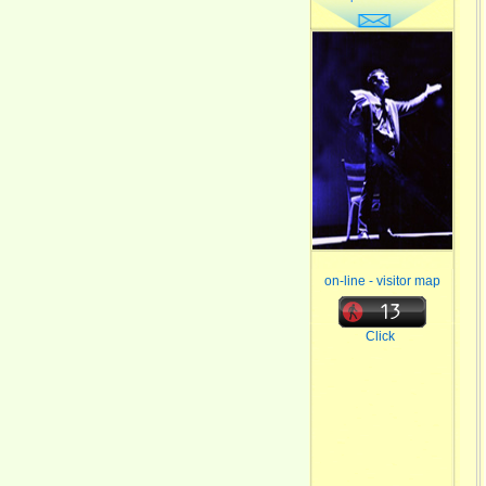
on-line - visitor map
Click