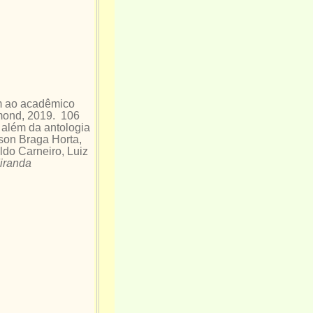
 ao acadêmico
umond, 2019. 106
além da antologia
rson Braga Horta,
ldo Carneiro, Luiz
Miranda