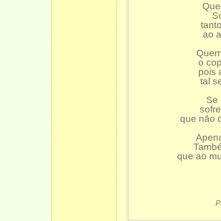
Quer
So
tant
ao a
Quem 
o cop
pois 
tal s
Se 
sofr
que não 
Apena
També
que ao mu
P