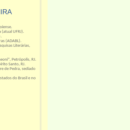
IRA
oiense.
 (atual UFRJ).
.
tras (ADABL).
uisas Literárias,
ni", Petrópolis, RJ.
ito Santo, RJ.
rre de Pedra, sediado
stados do Brasil e no