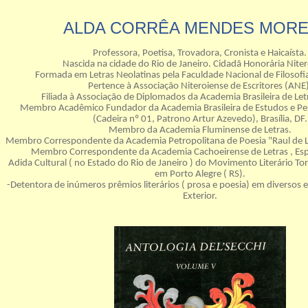
ALDA CORRÊA MENDES MORE
Professora, Poetisa, Trovadora, Cronista e Haicaísta.
Nascida na cidade do Rio de Janeiro. Cidadã Honorária Niter
Formada em Letras Neolatinas pela Faculdade Nacional de Filosofia
Pertence à Associação Niteroiense de Escritores (ANE)
Filiada à Associação de Diplomados da Academia Brasileira de Le
Membro Acadêmico Fundador da Academia Brasileira de Estudos e Pesq
(Cadeira nº 01, Patrono Artur Azevedo), Brasília, DF.
Membro da Academia Fluminense de Letras.
Membro Correspondente da Academia Petropolitana de Poesia "Raul de Leo
Membro Correspondente da Academia Cachoeirense de Letras , Espír
Adida Cultural ( no Estado do Rio de Janeiro ) do Movimento Literário To
em Porto Alegre ( RS).
-Detentora de inúmeros prêmios literários ( prosa e poesia) em diversos e
Exterior.