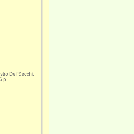
stro Del´Secchi.
6 p