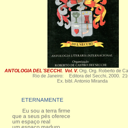
ANTOLOGIA DEL´SECCHI. Vol. V.
Org. Org. Roberto de Ca
Rio de Janeiro: Editora del Secchi, 2000. 21
Ex. bibl. Antonio Miranda
ETERNAMENTE
Eu sou a terra firme
que a seus pés oferece
um espaço real
um espaço maduro