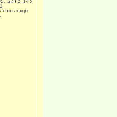
05. 328 p. 14 x
31
ção do amigo
.