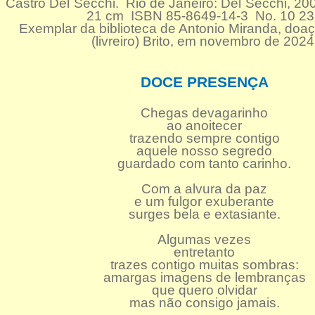
Castro Del´Secchi. Rio de Janeiro: Del´Secchi, 20
21 cm ISBN 85-8649-14-3 No. 10 2
Exemplar da biblioteca de Antonio Miranda, doa
(livreiro) Brito, em novembro de 2024
DOCE PRESENÇA
Chegas devagarinho
ao anoitecer
trazendo sempre contigo
aquele nosso segredo
guardado com tanto carinho.
Com a alvura da paz
e um fulgor exuberante
surges bela e extasiante.
Algumas vezes
entretanto
trazes contigo muitas sombras:
amargas imagens de lembranças
que quero olvidar
mas não consigo jamais.