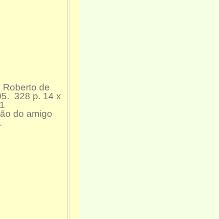
 Roberto de
05. 328 p. 14 x
31
ção do amigo
.