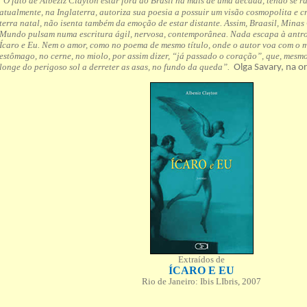
O fato de Albeziz Clayton estar fora do Brasil há mais de uma década, tendo se 
“
atualmente, na Inglaterra, autoriza sua poesia a possuir um visão cosmopolita e c
terra natal, não isenta também da emoção de estar distante. Assim, Braasil, Minas 
Mundo pulsam numa escritura ágil, nervosa, contemporânea. Nada escapa à antro
Ícaro e Eu. Nem o amor, como no poema de mesmo título, onde o autor voa com o m
estômago, no cerne, no miolo, por assim dizer, “já passado o coração”, que, mesmo
longe do perigoso sol a derreter as asas, no fundo da queda”.
Olga Savary, na ore
Extraídos de
ÍCARO E EU
Rio de Janeiro: Ibis LIbris, 2007