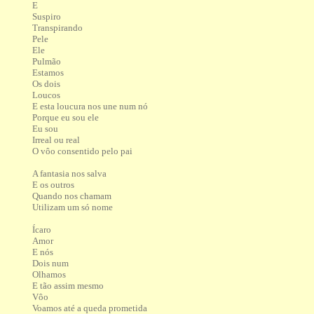
E
Suspiro
Transpirando
Pele
Ele
Pulmão
Estamos
Os dois
Loucos
E esta loucura nos une num nó
Porque eu sou ele
Eu sou
Irreal ou real
O vôo consentido pelo pai
A fantasia nos salva
E os outros
Quando nos chamam
Utilizam um só nome
Ícaro
Amor
E nós
Dois num
Olhamos
E tão assim mesmo
Vôo
Voamos até a queda prometida