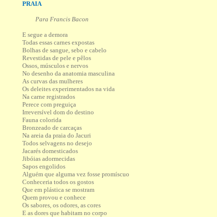
PRAIA
Para Francis Bacon
E segue a demora
Todas essas carnes expostas
Bolhas de sangue, sebo e cabelo
Revestidas de pele e pêlos
Ossos, músculos e nervos
No desenho da anatomia masculina
As curvas das mulheres
Os deleites experimentados na vida
Na carne registrados
Perece com preguiça
Irreversível dom do destino
Fauna colorida
Bronzeado de carcaças
Na areia da praia do Jacuri
Todos selvagens no desejo
Jacarés domesticados
Jibóias adormecidas
Sapos engolidos
Alguém que alguma vez fosse promíscuo
Conheceria todos os gostos
Que em plástica se mostram
Quem provou e conhece
Os sabores, os odores, as cores
E as dores que habitam no corpo