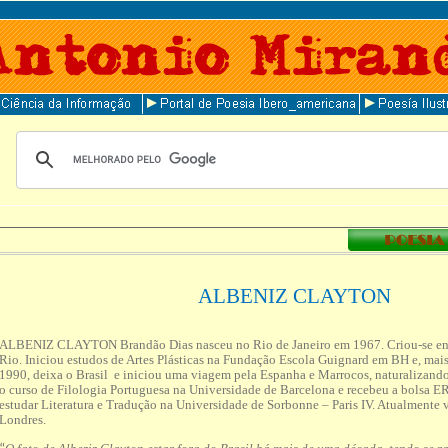
ALBENIZ CLAYTON
ALBENIZ CLAYTON Brandão Dias nasceu no Rio de Janeiro em 1967. Criou-se ent
Rio. Iniciou estudos de Artes Plásticas na Fundação Escola Guignard em BH e, mais
1990, deixa o Brasil e iniciou uma viagem pela Espanha e Marrocos, naturalizand
o curso de Filologia Portuguesa na Universidade de Barcelona e recebeu a bolsa 
estudar Literatura e Tradução na Universidade de Sorbonne – Paris IV. Atualmente 
Londres.