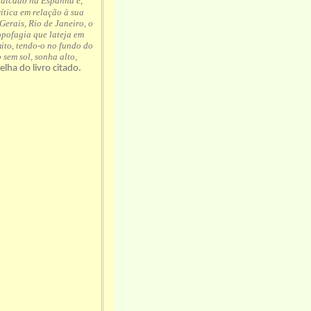
radicado na Espanha e,
rítica em relação à sua
Gerais, Rio de Janeiro, o
pofagia que lateja em
ito, tendo-o no fundo do
 sem sol, sonha alto,
lha do livro citado.