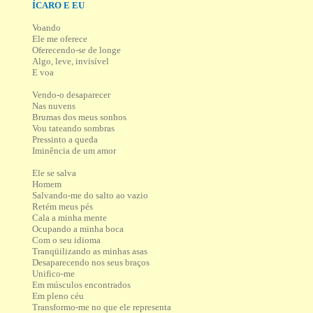
ÍCARO E EU
Voando
Ele me oferece
Oferecendo-se de longe
Algo, leve, invisível
E voa
Vendo-o desaparecer
Nas nuvens
Brumas dos meus sonhos
Vou tateando sombras
Pressinto a queda
Iminência de um amor
Ele se salva
Homem
Salvando-me do salto ao vazio
Retém meus pés
Cala a minha mente
Ocupando a minha boca
Com o seu idioma
Tranqüilizando as minhas asas
Desaparecendo nos seus braços
Unifico-me
Em músculos encontrados
Em pleno céu
Transformo-me no que ele representa