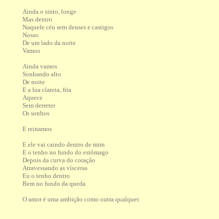
Ainda o sinto, longe
Mas dentro
Naquele céu sem deuses e castigos
Nosso
De um lado da noite
Vamos
Ainda vamos
Sonhando alto
De noite
E a lua clareia, fria
Aquece
Sem derreter
Os sonhos
E reinamos
E ele vai caindo dentro de mim
E o tenho no fundo do estômago
Depois da curva do coração
Atravessando as vísceras
Eu o tenho dentro
Bem no fundo da queda
O amor é uma ambição como outra qualquer.