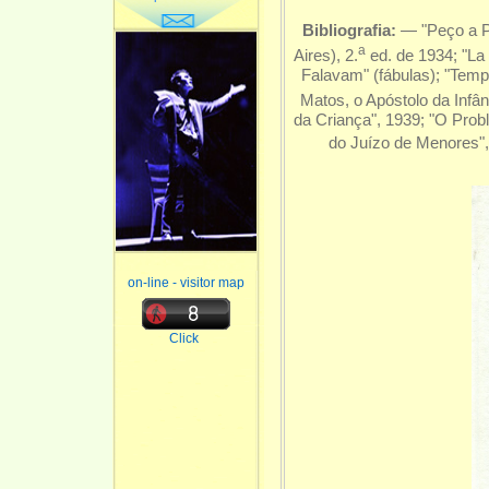
Bibliografia:
—
"Peço a P
a
Aires), 2.
ed. de 1934; "La
Falavam" (fábulas); "Temp
Matos, o Apóstolo da Infânc
da Criança", 1939; "O Probl
do Juízo de Menores",
on-line - visitor map
Click