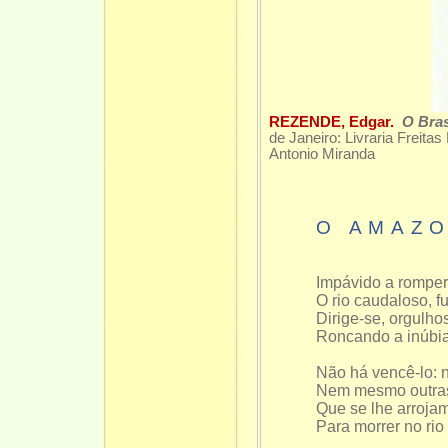
REZENDE, Edgar.
O Bras
de Janeiro: Livraria Freita
Antonio Miranda
O AMAZ
Impávido a romper 
O rio caudaloso, f
Dirige-se, orgulho
Roncando a inúbia 
Não há vencê-lo: 
Nem mesmo outras 
Que se lhe arroja
Para morrer no rio