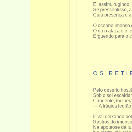
E, assim, rugindo,
Se pressentisse, 
Cuja presença o a
O oceano imenso o
O rio o ataca e o l
Erguendo para o c
OS RETI
Pelo deserto hosti
Sob o sol escaldan
Candente, inciner
— A trágica legião 
E vai deixando pe
Rastros do imenso
Na apoteose da luz