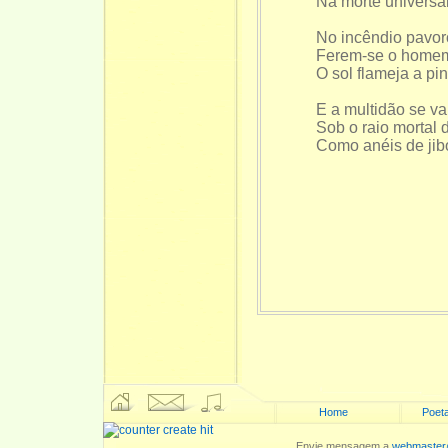
Na morte universa
No incêndio pavo
Ferem-se o homem 
O sol flameja a pin
E a multidão se vai
Sob o raio mortal 
Como anéis de jibói
Home
Poeta
Envie mensagem a
webmaster