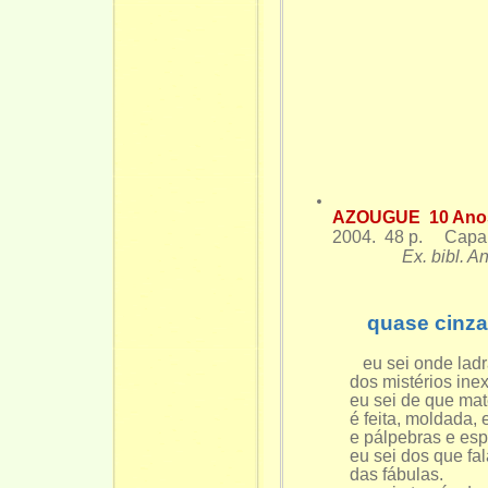
AZOUGUE 10 Ano
2004. 48 p. Capa d
Ex. bibl. A
quase cinz
eu sei onde ladr
dos mistérios inexis
eu sei de que matéria
é feita, moldada, entr
e pálpebras e espel
eu sei dos que falam 
das fábulas.