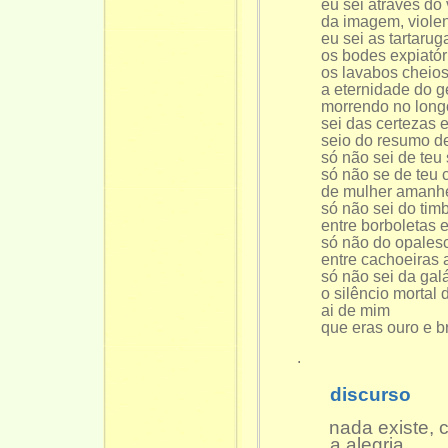
eu sei através do víd
da imagem, violentos 
eu sei as tartarugas 
os bodes expiatóri
os lavabos cheios de
a eternidade do ge
morrendo no longo t
sei das certezas e in
seio do resumo de tud
só não sei de teu sor
só não se de teu corp
de mulher amanhec
só não sei do timbre
entre borboletas e mu
só não do opalescente
entre cachoeiras a
só não sei da galáxia
o silêncio mortal de 
ai de mim
que eras ouro e br
.
discurso
nada existe,
a alegria.