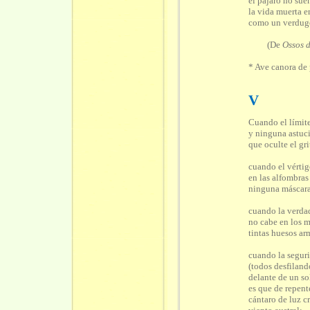
el pájaro no sue
la vida muerta e
como un verdugo
(De
Ossos 
* Ave canora de 
V
Cuando el límit
y ninguna astuc
que oculte el gri
cuando el vértig
en las alfombras
ninguna máscara
cuando la verda
no cabe en los 
tintas huesos ar
cuando la seguri
(todos desfilan
delante de un s
es que de repent
cántaro de luz c