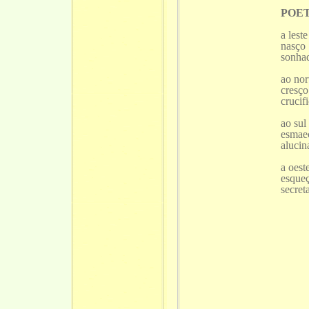
POE
a leste
nasço
sonha
ao nor
cresço
crucif
ao sul
esmae
alucin
a oest
esque
secret