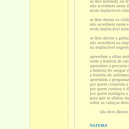
se lhes kennedy ou l
não acreditem nesta ú
neste implacável cola
se lhes derem os cód
não acreditem nesta e
nesta implacável aranh
se lhes derem a globa
não acreditem na imp
na implacável engren
aprendam a olhar atr
onde a história do nã
aprendam a procurar 
a história do sangue
a história do anônimo
aprendam a pergunta
por quem construiu a
por quem cunhou o d
por quem mastigou a
para que as sílabas da
sobre as cabeças des
(do livro
Restos
NA FEIRA