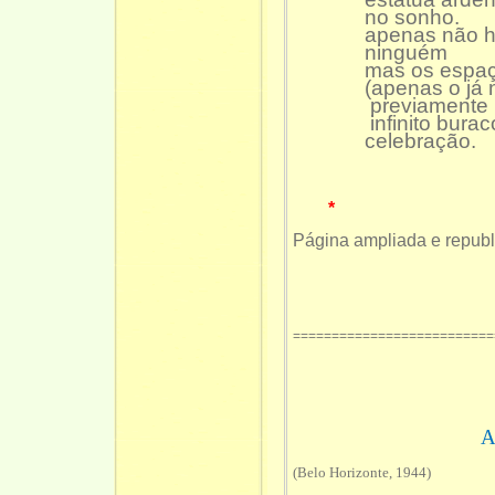
no sonho.
apenas não h
ninguém
mas os espaç
(apenas o já n
previamente id
infinito buraco
celebração.
*
Página ampliada e repub
==========================
A
(Belo Horizonte, 1944)