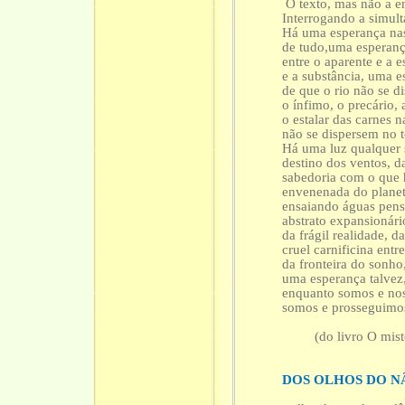
O texto, mas não a e
Interrogando a simult
Há uma esperança nas
de tudo,uma esperan
entre o aparente e a 
e a substância, uma e
de que o rio não se d
o ínfimo, o precário,
o estalar das carnes 
não se dispersem no 
Há uma luz qualquer 
destino dos ventos, d
sabedoria com o que
envenenada do planet
ensaiando águas pensa
abstrato expansionári
da frágil realidade, d
cruel carnificina entr
da fronteira do sonho
uma esperança talvez
enquanto somos e no
somos e prosseguimo
(do livro O misteri
DOS OLHOS DO N