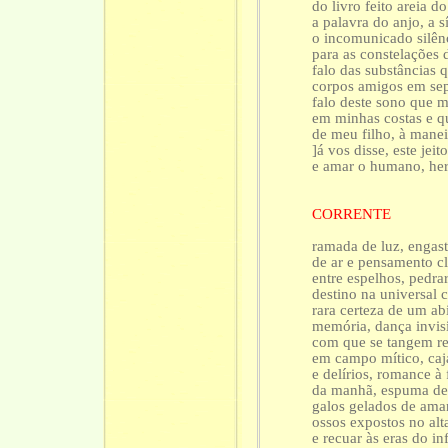
do livro feito areia 
a palavra do anjo, a 
o incomunicado silên
para as constelações 
falo das substâncias 
corpos amigos em sep
falo deste sono que 
em minhas costas e q
de meu filho, à maneir
]á vos disse, este jeito
e amar o humano, her
CORRENTE
ramada de luz, engast
de ar e pensamento c
entre espelhos, pedrar
destino na universal 
rara certeza de um a
memória, dança invisí
com que se tangem r
em campo mítico, caj
e delírios, romance à 
da manhã, espuma de
galos gelados de ama
ossos expostos no alt
e recuar às eras do inf