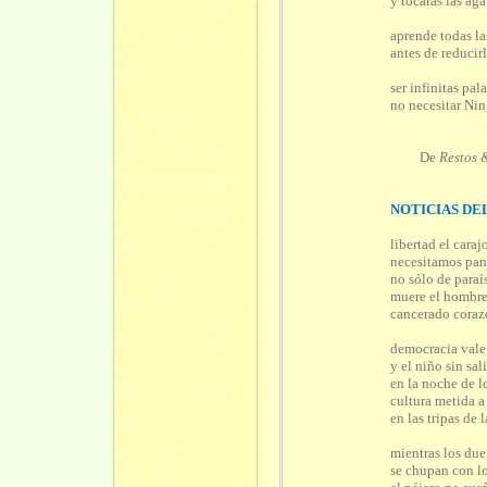
y tocarás las aga
aprende todas la
antes de reducir
ser infinitas pal
no necesitar Ni
De
Restos 
NOTICIAS DE
libertad el caraj
necesitamos pan
no sólo de paraí
muere el hombr
cancerado coraz
democracia vale
y el niño sin sal
en la noche de 
cultura metida a
en las tripas de 
mientras los due
se chupan con lo