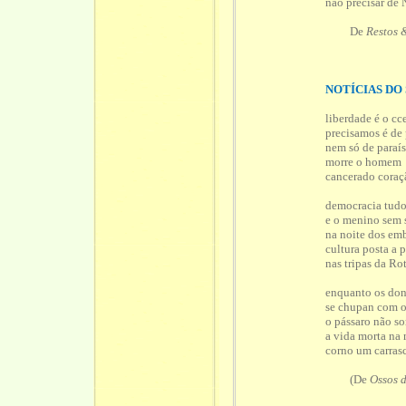
não precisar d
De
Restos 
NOTÍCIAS DO
liberdade é o cc
precisamos é de
nem só de paraí
morre o homem
cancerado coraç
democracia tud
e o menino sem 
na noite dos em
cultura posta a 
nas tripas da Ro
enquanto os don
se chupan com os
o pássaro não s
a vida morta na
corno um carrasc
(De
Ossos 