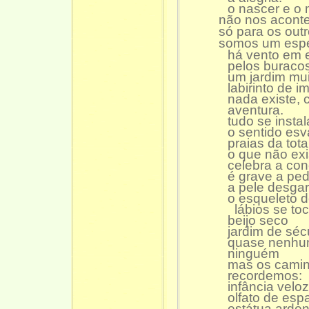
o nascer e o m
não nos acont
só para os out
somos um espe
há vento em e
pelos buracos d
um jardim muito
labirinto de imag
nada existe, ce
aventura.
tudo se instal
o sentido esvazi
praias da totali
o que não exis
celebra a concr
é grave a ped
a pele desgarr
o esqueleto do s
lábios se tocam
beijo seco
jardim de sécu
quase nenhuma
ninguém
mas os caminh
recordemos:
infância veloz
olfato de espa
estátua ardente