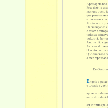
A paisagem não 
Pesa dizê-lo ass
mas que posso f
que penetraram 
e que agora coa
Já não vale a pe
Os embuçados c
e foram destroça
todas as primave
vultos tão horre
A noite não sign
As casas dormem
O vento cortou-s
Que dimensão ca
a face repousada
De
O miste
E
ngole o peixe
e tocarás a guel
aprende todas as
antes de reduzi-
ser infinitas pal