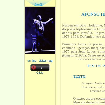
AFONSO H
Nasceu em Belo Horizonte, 
do poeta Alphonsus de Guim
depois para Brasília. Regr
1976-1994. Defendeu tese d
Primeiros livros de poesia
chamada “geração marginal”
1977 pela Sette Letras, co
fraturas
((1975);
Ossos do p
Leia mais sobre o auto
on-line - visitor map
TEXTOS E
Click
TEXTO
Oh espina clavada e
Hasta que se oxiden lo
Federico García 
O texto, escura escam
Máscara densa do un