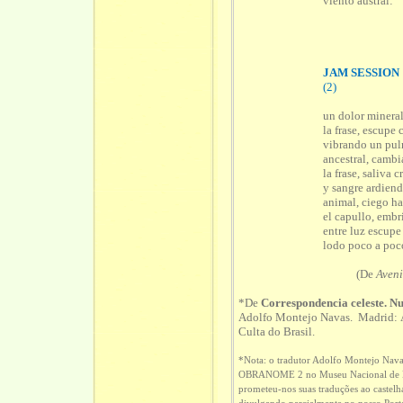
viento austral:
JAM SESSION
(2)
un dolor minera
la frase, escupe 
vibrando un pulm
ancestral, cambi
la frase, saliva 
y sangre ardiend
animal, ciego ha
el capullo, embr
entre luz escup
lodo poco a poc
(De
Aven
*De
Correspondencia celeste. Nu
Adolfo Montejo Navas. Madrid: Á
Culta do Brasil.
*Nota: o tradutor Adolfo Montejo Nav
OBRANOME 2 no Museu Nacional de Brasí
prometeu-nos suas traduções ao castel