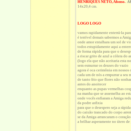
HENRIQUES NETO, Afonso.
Ab
14x20,4 cm.
LOGO LOGO
vamos rapidamente enterrá-la par
é terrível demais sabermos a Amig
onde amor entalhara um sol de vi
todos estupidamente aqui a enterr
de forma rápida para que o desesp
a riscar grito de azul a cólera do a
(logo ela que não aceitaria esta no
sem esmurrar os deuses do vazio
agora é oca cerimônia em nossos 
cada um de nós a empurrar a seu
de tanto frio que flores não son
antes do anoitecer
enquanto as pupas vermelhas cos
na manha que se assemelha ao est
onde vocês enfiaram a Amiga red
da podre asfixia
para que o desespero seja a rápid
do caixão trancado do corpo arre
se da Amiga arrancaram o coração
a brilhar asperamente no útero de