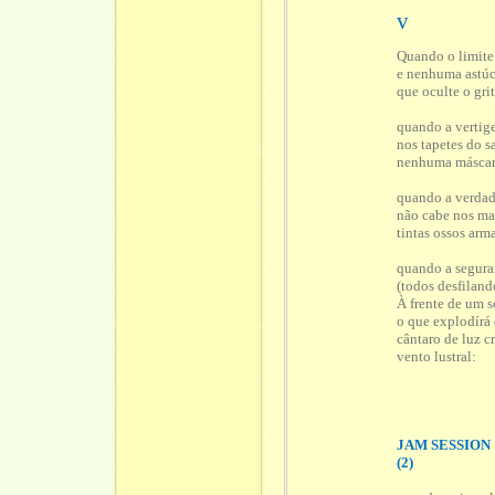
v
Quando o limite
e nenhuma astúc
que oculte o gri
quando a vertig
nos tapetes do s
nenhuma máscar
quando a verda
não cabe nos m
tintas ossos arm
quando a seguran
(todos desfilan
À frente de um s
o que explodírá
cântaro de luz c
vento lustral:
JAM SESSION
(2)