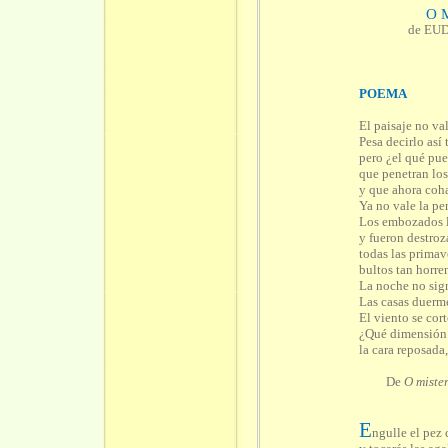
O 
de EU
POEMA
El paisaje no va
Pesa decirlo así
pero ¿el qué pu
que penetran los
y que ahora coh
Ya no vale la pe
Los embozados l
y fueron destroz
todas las primav
bultos tan horre
La noche no sig
Las casas duerm
El viento se cor
¿Qué dimensión c
la cara reposada,
De
O miste
E
ngulle el pez 