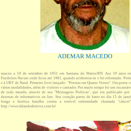
ADEMAR MACEDO
nasceu a 10 de setembro de 1951 em Santana do Matos/RN. Aos 19 anos en
Fuzileiros Navais onde ficou até 1981, quando acidentou-se e foi reformado. Pe
e à UBT de Natal. Primeiro livro lançado: "Poesias em Quatro Versos". Um poeta 
várias modalidades, além de violeiro e cantador. Por muito tempo foi um incansáv
de todo mundo, através de seu "Mensagens Poéticas", que era publicado por e
dezenas de informativos on line. Seu coração parou de bater no dia 15 de janei
longa e heróica batalha contra a terrível enfermidade chamada "câncer"
http://www.falandodetrova.com.br/