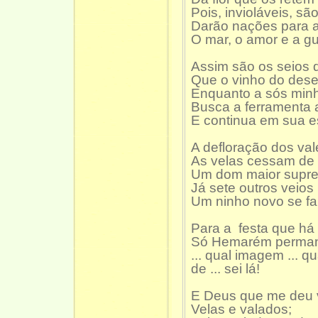
Pois, invioláveis, são
Darão nações para a 
O mar, o amor e a gu
Assim são os seios
Que o vinho do dese
Enquanto a sós min
Busca a ferramenta 
E continua em sua 
A defloração dos val
As velas cessam de r
Um dom maior supre
Já sete outros veio
Um ninho novo se fab
Para a festa que há d
Só Hemarém perman
... qual imagem ... q
de ... sei lá!
E Deus que me deu 
Velas e valados;