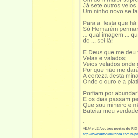
Já sete outros veio
Um ninho novo se fab
Para a festa que há d
Só Hemarém perman
... qual imagem ... q
de ... sei lá!
E Deus que me deu 
Velas e valados;
Veios velados onde o
Por que não me dar
A certeza desta min
Onde o ouro e a plat
Porfiam por abundar
E os dias passam p
Que sou mineiro e n
Bateiar meu verdadei
*
VEJA e LEIA
outros poetas do RI
http://www.antoniomiranda.com.br/poe