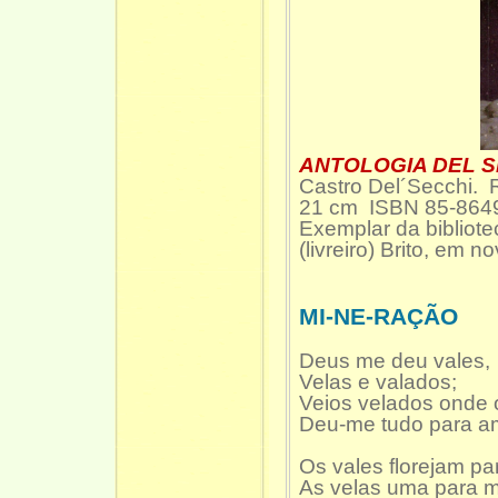
ANTOLOGIA DEL S
Castro Del´Secchi. R
21 cm ISBN 85-8649
Exemplar da bibliot
(livreiro) Brito, em 
MI-NE-RAÇÃO
Deus me deu vales,
Velas e valados;
Veios velados onde o
Deu-me tudo para a
Os vales florejam pa
As velas uma para m