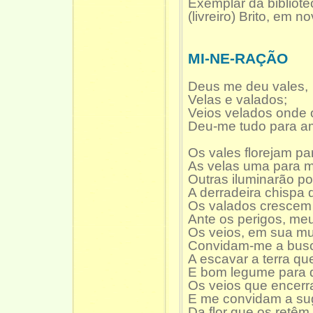
Exemplar da bibliot
(livreiro) Brito, em 
MI-NE-RAÇÃO
Deus me deu vales,
Velas e valados;
Veios velados onde o
Deu-me tudo para a
Os vales florejam pa
As velas uma para m
Outras iluminarão por
A derradeira chispa 
Os valados crescem 
Ante os perigos, meu
Os veios, em sua mul
Convidam-me a busc
A escavar a terra qu
E bom legume para d
Os veios que encerra
E me convidam a sug
Da flor que os retêm