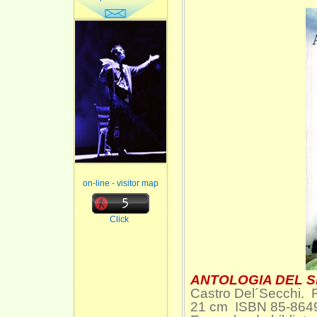
on-line - visitor map
Click
ANTOLOGIA DEL S
Castro Del´Secchi. R
21 cm ISBN 85-8649