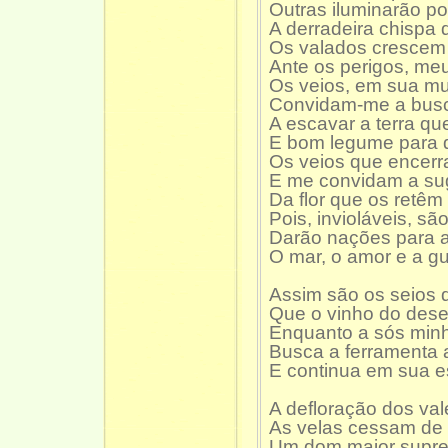
Outras iluminarão por
A derradeira chispa 
Os valados crescem 
Ante os perigos, meu
Os veios, em sua mul
Convidam-me a busc
A escavar a terra qu
E bom legume para d
Os veios que encerra
E me convidam a sug
Da flor que os retêm
Pois, invioláveis, são
Darão nações para a 
O mar, o amor e a gu
Assim são os seios
Que o vinho do dese
Enquanto a sós min
Busca a ferramenta 
E continua em sua 
A defloração dos val
As velas cessam de r
Um dom maior supre