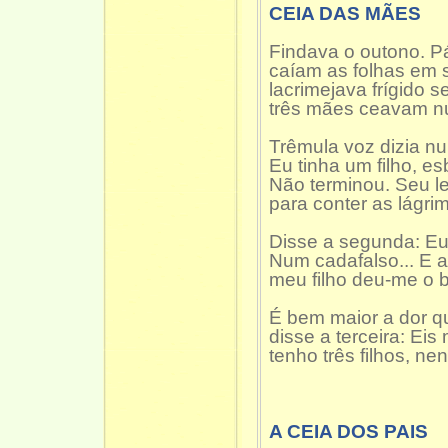
CEIA DAS MÃES
Findava o outono. Pá
caíam as folhas em 
lacrimejava frígido s
três mães ceavam n
Trêmula voz dizia nu
Eu tinha um filho, es
Não terminou. Seu l
para conter as lágrima
Disse a segunda: Eu
Num cadafalso... E 
meu filho deu-me o b
É bem maior a dor 
disse a terceira: Ei
tenho três filhos, ne
A CEIA DOS PAIS