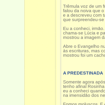
Trêmula voz de um f
falou da noiva que o
e a descreveu com ta
que surpreendeu-se 
Eu a conheci, irmão
chama-se Lúcia e pa
mostrou a imagem d
Abre o Evangelho n
às escrituras, mas 
mostrou foi um cach
A PREDESTINADA
Somente agora após
tenho afinal Rosinh
eu a conheci quand
na imensidão dos n
Fomos moluscos. E 