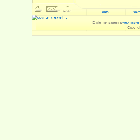
Home
Poeta
Envie mensagem a
webmaster
Copyrig