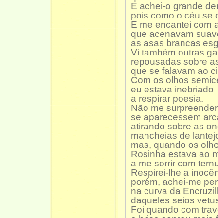
E achei-o grande de
pois como o céu se 
E me encantei com a
que acenavam suav
as asas brancas esg
Vi também outras ga
repousadas sobre a
que se falavam ao ci
Com os olhos semic
eu estava inebriado
a respirar poesia.
Não me surpreender
se aparecessem arc
atirando sobre as o
mancheias de lantej
mas, quando os olho
Rosinha estava ao 
a me sorrir com ternu
Respirei-lhe a inocên
porém, achei-me per
na curva da Encruzi
daqueles seios vetus
Foi quando com tra