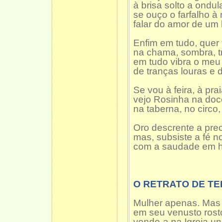
à brisa solto a ondula
se ouço o farfalho à
falar do amor de um l
Enfim em tudo, quer t
na chama, sombra, tr
em tudo vibra o meu
de tranças louras e d
Se vou à feira, à pra
vejo Rosinha na doc
na taberna, no circo,
Oro descrente a pre
mas, subsiste a fé n
com a saudade em ho
O RETRATO DE TE
Mulher apenas. Mas 
em seu venusto rost
vendo-a na Igreja u