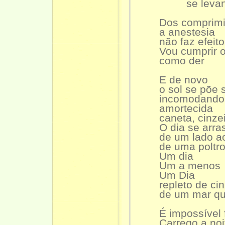
se levanta em
Dos comprimi
a anestesia
não faz efeito
Vou cumprir o 
como der
E de novo
o sol se põe s
incomodando 
amortecida
caneta, cinzeiro,
O dia se arrast
de um lado ao 
de uma poltrona
Um dia
Um a menos
Um Dia
repleto de cin
de um mar que 
É impossível f
Carrego a noite