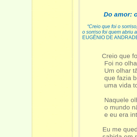
Do amor: o
“Creio que foi o sorriso
o sorriso foi quem abriu a 
EUGÊNIO DE ANDRAD
Creio que fo
Foi no olhar q
Um olhar tão
que fazia bem 
uma vida to
Naquele olh
o mundo não 
e eu era intei
Eu me quedava
sabida em nã