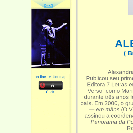
AL
( B
Alexandra
on-line - visitor map
Publicou seu prime
Editora 7 Letras 
Verso” como Mano
Click
durante três anos f
país. Em 2000, o g
— em mãos
(O V
assinou a coordena
Panorama da Poe
Ro