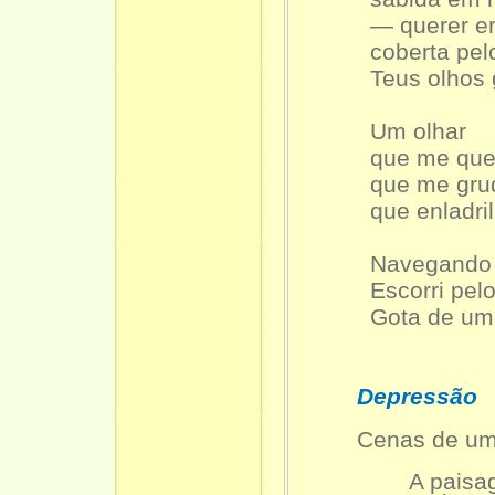
— querer era
coberta pelo le
Teus olhos gr
Um olhar
que me quebro
que me grudo
que enladrilho
Navegando em
Escorri pelo
Gota de um oce
Depressão
Cenas de um
A paisagem