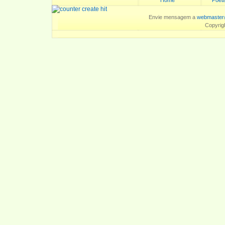
Home
Poeta
Envie mensagem a
webmaster
Copyrig