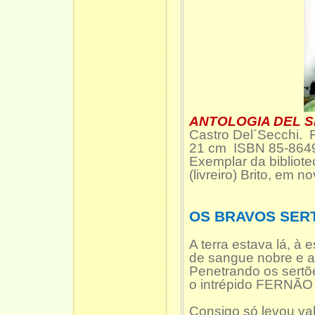
ANTOLOGIA DEL S
Castro Del´Secchi. R
21 cm ISBN 85-8649
Exemplar da bibliot
(livreiro) Brito, em 
OS BRAVOS SER
A terra estava lá, à
de sangue nobre e au
Penetrando os sertõ
o intrépido FERNÃO 
Consigo só levou vale