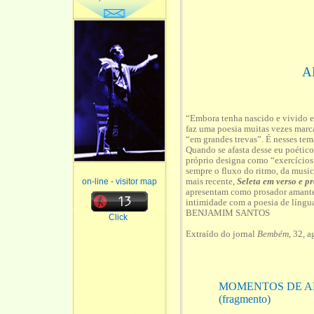
A
“Embora tenha nascido e vivido e
faz uma poesia muitas vezes marca
“em grandes trevas”. É nesses te
Quando se afasta desse eu poético
próprio designa como “exercícios
sempre o fluxo do ritmo, da music
mais recente,
Seleta em verso e p
on-line - visitor map
apresentam como prosador amante d
intimidade com a poesia de língua
BENJAMIM SANTOS
Click
Extraído do jornal
Bembém
, 32, 
MOMENTOS DE A
(fragmento)