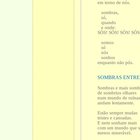
em torno de nós.
sombras,
só,
quando
e onde:
SÓS! SÓS! SÓS! SÓS
somos
só
nós
sonhos
enquanto não pós.
SOMBRAS ENTRE
Sombras e mais somb
de sombrios olhares
num mundo de ruína
andam lentamente.
Estão sempre mudas
tristes e cansadas.
E nem sonham mais
com um mundo que s
menos miserável.