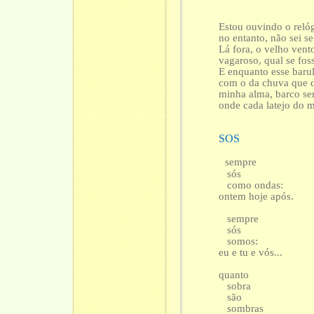
Estou ouvindo o reló
no entanto, não sei se
Lá fora, o velho vent
vagaroso, qual se fo
E enquanto esse baru
com o da chuva que d
minha alma, barco se
onde cada latejo do 
SOS
sempre
sós
como ondas:
ontem hoje após.
sempre
sós
somos:
eu e tu e vós...
quanto
sobra
são
sombras