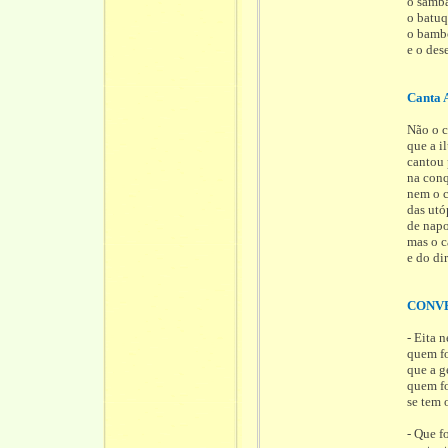
o samb
o batu
o bamb
e o des
Canta 
Não o c
que a i
cantou
na conq
nem o c
das utó
de napo
mas o c
e do dir
CONV
- Eita n
quem fo
que a g
quem fo
se tem 
- Que f