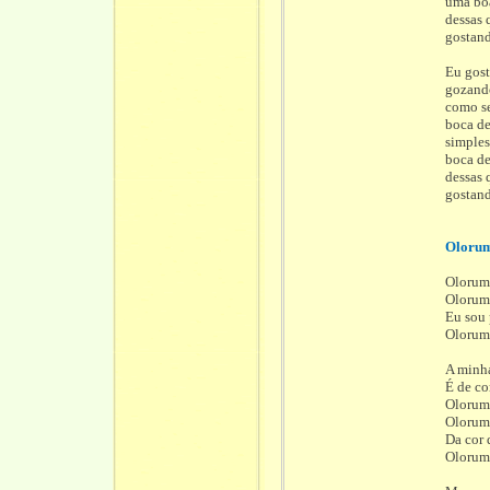
uma bo
dessas 
gostand
Eu gost
gozand
como se
boca de
simples
boca de
dessas 
gostand
Oloru
Olorum
Olorum
Eu sou 
Olorum
A minh
É de co
Olorum
Olorum
Da cor 
Olorum