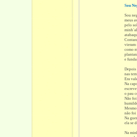
Sou Ne
Sou ne
meus a
pelo so
minh`al
atabaqu
Contar
vieram
como me
plantar
e funda
Depois
nas ter
Era val
Na capo
escreve
o pau 
Não foi
humild
Mesmo
não foi
Na guer
ela se 
Na min