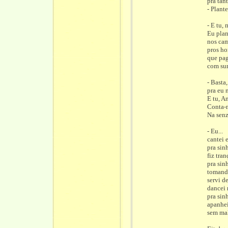
pra tan
- Plant
- E tu,
Eu plan
nos cam
pros ho
que pa
com sur
- Basta
pra eu 
E tu, A
Conta-m
Na senz
- Eu...
cantei 
pra sin
fiz tran
pra sinh
tomand
servi d
dancei n
pra sin
apanhei
sem mal