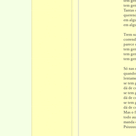
tem ge
tem ge
Tantas c
queren
em alg
em alg
Trem su
corrend
parece 
tem ge
tem ge
tem ge
Só nas 
quando
lentame
se tem 
dá de c
se tem 
dá de c
se tem 
dá de c
Mas o f
todo au
manda o
Psiuuu