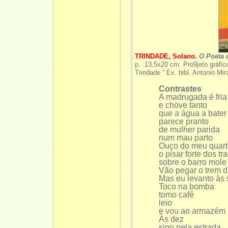
TRINDADE, Solano.
O Poeta 
p. 13,5x20 cm. Pro9jeto gráf
Trindade “ Ex. bibl. Antonio Mi
Contrastes
A madrugada é fria
e chove tanto
que a água a bater
parece pranto
de mulher parida
num mau parto
Ouço do meu quar
o pisar forte dos t
sobre o barro mole
Vão pegar o trem d
Mas eu levanto às 
Toco na bomba
tomo café
leio
e vou ao armazém
Às dez
sigo pela estrada