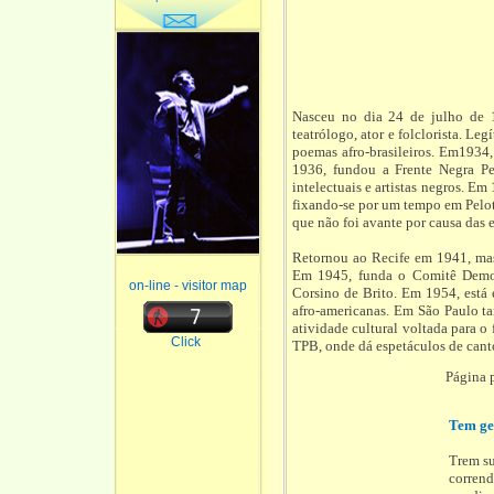
Nasceu no dia 24 de julho de 19
teatrólogo, ator e folclorista. L
poemas afro-brasileiros. Em1934, 
1936, fundou a Frente Negra Pe
intelectuais e artistas negros. E
fixando-se por um tempo em Pelot
que não foi avante por causa das 
Retornou ao Recife em 1941, mas
Em 1945, funda o Comitê Democr
on-line - visitor map
Corsino de Brito. Em 1954, está
afro-americanas. Em São Paulo t
atividade cultural voltada para o
Click
TPB, onde dá espetáculos de canto
Página 
Tem ge
Trem su
corrend