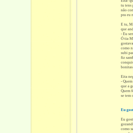
Eita! q
tu tens 
não con
pra eu 
E tu, M
que and
- Eu se
Ó tia M
gostava 
como n
subi pa
fiz sam
conquis
bonitas 
Eita ne
- Quem 
que a g
Quem fo
se tem 
Eu gost
Eu gost
gozando
como se