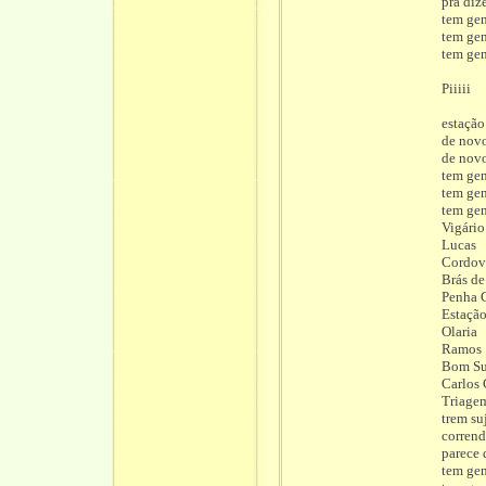
pra diz
tem ge
tem ge
tem ge
Piiiii
estação
de novo
de novo
tem ge
tem ge
tem ge
Vigário
Lucas
Cordov
Brás de
Penha C
Estação
Olaria
Ramos
Bom Su
Carlos
Triage
trem su
corrend
parece 
tem ge