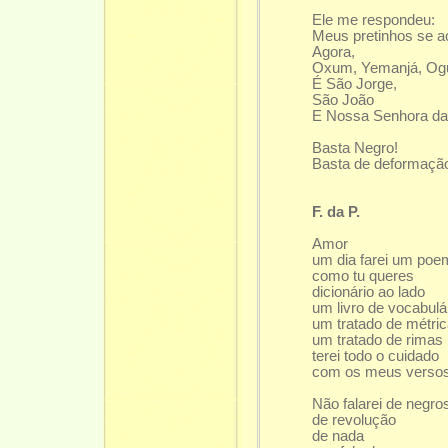
Ele me respondeu:
Meus pretinhos se 
Agora,
Oxum, Yemanjá, Og
É São Jorge,
São João
E Nossa Senhora da
Basta Negro!
Basta de deformaçã
F. da P.
Amor
um dia farei um poe
como tu queres
dicionário ao lado
um livro de vocabulá
um tratado de métri
um tratado de rimas
terei todo o cuidado
com os meus verso
Não falarei de negro
de revolução
de nada