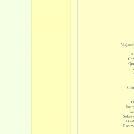
Viajand
A
Car
Que
Solt
O
Imerg
La
Sobrev
O sa
E os m