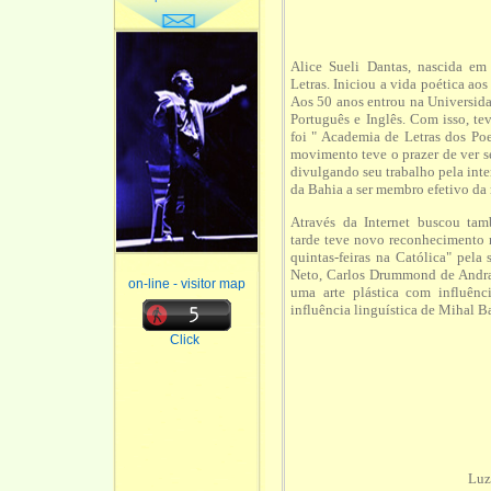
Alice Sueli Dantas, nascida e
Letras. Iniciou a vida poética ao
Aos 50 anos entrou na Universida
Português e Inglês. Com isso, t
foi " Academia de Letras dos Po
movimento teve o prazer de ver
divulgando seu trabalho pela int
da Bahia a ser membro efetivo da
Através da Internet buscou ta
tarde teve novo reconhecimento 
quintas-feiras na Católica" pel
Neto, Carlos Drummond de Andrad
on-line - visitor map
uma arte plástica com influênc
influência linguística de Mihal Ba
Click
Luz