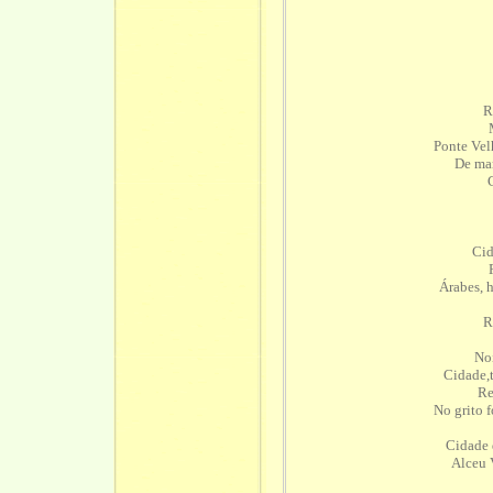
R
Ponte Vel
De ma
Cid
Árabes, 
R
Noi
Cidade,t
Re
No grito 
Cidade 
Alceu 