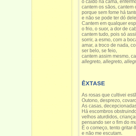
o caído na cama, enfermo
cantem os sãos, cantem 
porque sem fome há tant
e não se pode ter dó dele
Cantem em qualquer es
o frio, o suor, a dor de ca
cantem tudo, pois só ass
sorrir, a esmo, com a bo
amar, a troco de nada, 
ser belo, se feio,
cantem assim mesmo, c
allegreto, allegreto, allegr
ÊXTASE
As rosas que cultivei es
Outono, desprezo, covar
As casas, decepcionada
Há escombros obstruindo
velhos aturdidos, crianç
pensando ser o fim do m
É o começo, tento gritar-
e não me escutam.