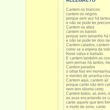
ALLEGRETO
Cantem os brancos
cantem os negros
porque sem voz há tanto
e não se pode ter precon
Cantem os altos
cantem os baixos
porque sem tamanho há 
e não se pode ter dois t
Cantem calados, cantem 
como se a espera da vid
fosse valsa e bailado.
E cantem também os cox
sem pernas há tantos, m
Cantem parados
o olhar fixo em montanh
e montes de arranha-céu
Cantem aqui, cantem ali
porque canto não tem ca
nem tem idioma certo.
Cantem todos, as aves, os
as asas encantando os c
cante aquele que tem fo
o morto de sono, cante