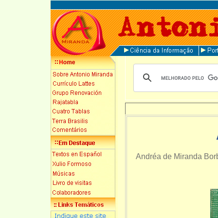
Andréa de Miranda Borb