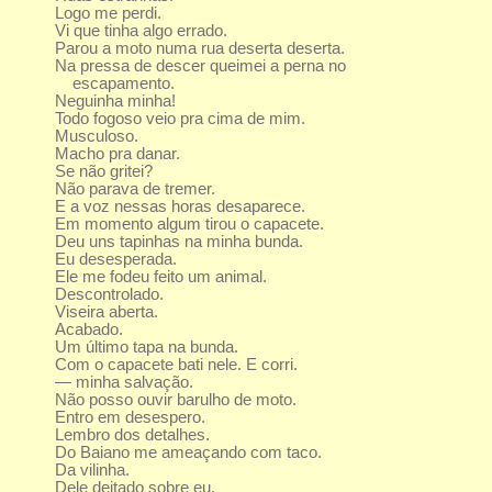
Logo me perdi.
Vi que tinha algo errado.
Parou a moto numa rua deserta deserta.
Na pressa de descer queimei a perna no
escapamento.
Neguinha minha!
Todo fogoso veio pra cima de mim.
Musculoso.
Macho pra danar.
Se não gritei?
Não parava de tremer.
E a voz nessas horas desaparece.
Em momento algum tirou o capacete.
Deu uns tapinhas na minha bunda.
Eu desesperada.
Ele me fodeu feito um animal.
Descontrolado.
Viseira aberta.
Acabado.
Um último tapa na bunda.
Com o capacete bati nele. E corri.
— minha salvação.
Não posso ouvir barulho de moto.
Entro em desespero.
Lembro dos detalhes.
Do Baiano me ameaçando com taco.
Da vilinha.
Dele deitado sobre eu.