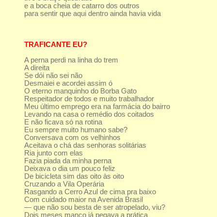
e a boca cheia de catarro dos outros
para sentir que aqui dentro ainda havia vida
TRAFICANTE EU?
A perna perdi na linha do trem
A direita
Se dói não sei não
Desmaiei e acordei assim ó
O eterno manquinho do Borba Gato
Respeitador de todos e muito trabalhador
Meu último emprego era na farmácia do bairro
Levando na casa o remédio dos coitados
E não ficava só na rotina
Eu sempre muito humano sabe?
Conversava com os velhinhos
Aceitava o chá das senhoras solitárias
Ria junto com elas
Fazia piada da minha perna
Deixava o dia um pouco feliz
De bicicleta sim das oito às oito
Cruzando a Vila Operária
Rasgando a Cerro Azul de cima pra baixo
Com cuidado maior na Avenida Brasil
— que não sou besta de ser atropelado, viu?
Dois meses manco já pegava a prática