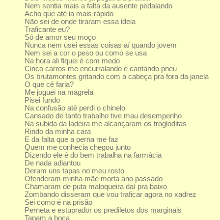
Nem sentia mais a falta da ausente pedalando
Acho que até ia mais rápido
Não sei de onde tiraram essa ideia
Traficante eu?
Só de amor seu moço
Nunca nem usei essas coisas aí quando jovem
Nem sei a cor o peso ou como se usa
Na hora ali fiquei é com medo
Cinco carros me encurralando e cantando pneu
Os brutamontes gritando com a cabeça pra fora da janela
O que cê faria?
Me joguei na magrela
Pisei fundo
Na confusão até perdi o chinelo
Cansado de tanto trabalho tive mau desempenho
Na subida da ladeira me alcançaram os trogloditas
Rindo da minha cara
E da falta que a perna me faz
Quem me conhecia chegou junto
Dizendo ele é do bem trabalha na farmácia
De nada adiantou
Deram uns tapas no meu rosto
Ofenderam minha mãe morta ano passado
Chamaram de puta maloqueira daí pra baixo
Zombando disseram que vou traficar agora no xadrez
Sei como é na prisão
Perneta e estuprador os prediletos dos marginais
Tapam a boca