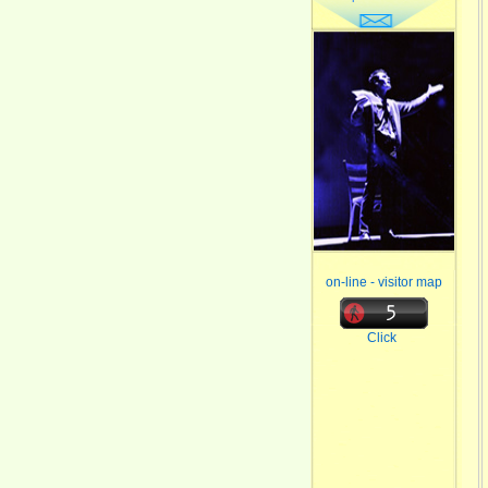
on-line - visitor map
Click