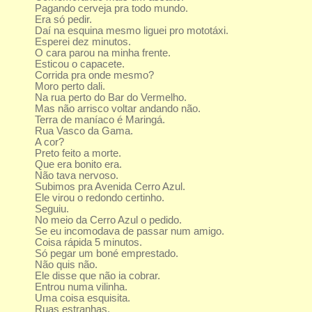
Pagando cerveja pra todo mundo.
Era só pedir.
Daí na esquina mesmo liguei pro mototáxi.
Esperei dez minutos.
O cara parou na minha frente.
Esticou o capacete.
Corrida pra onde mesmo?
Moro perto dali.
Na rua perto do Bar do Vermelho.
Mas não arrisco voltar andando não.
Terra de maníaco é Maringá.
Rua Vasco da Gama.
A cor?
Preto feito a morte.
Que era bonito era.
Não tava nervoso.
Subimos pra Avenida Cerro Azul.
Ele virou o redondo certinho.
Seguiu.
No meio da Cerro Azul o pedido.
Se eu incomodava de passar num amigo.
Coisa rápida 5 minutos.
Só pegar um boné emprestado.
Não quis não.
Ele disse que não ia cobrar.
Entrou numa vilinha.
Uma coisa esquisita.
Ruas estranhas.