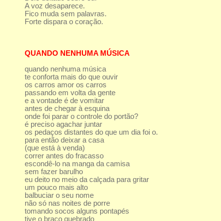
A voz desaparece.
Fico muda sem palavras.
Forte dispara o coração.
QUANDO NENHUMA MÚSICA
quando nenhuma música
te conforta mais do que ouvir
os carros amor os carros
passando em volta da gente
e a vontade é de vomitar
antes de chegar à esquina
onde foi parar o controle do portão?
é preciso agachar juntar
os pedaços distantes do que um dia foi o.
para então deixar a casa
(que está à venda)
correr antes do fracasso
escondê-lo na manga da camisa
sem fazer barulho
eu deito no meio da calçada para gritar
um pouco mais alto
balbuciar o seu nome
não só nas noites de porre
tomando socos alguns pontapés
tive o braço quebrado