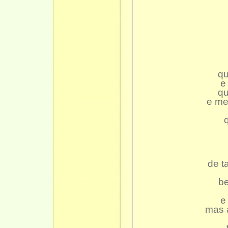
q
e
qu
e me
de t
be
e
mas 