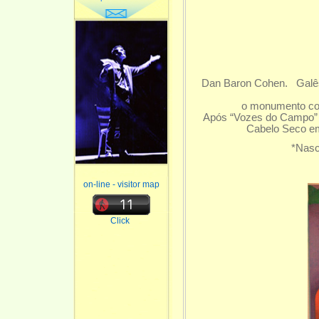
Dan Baron Cohen. Galês
o monumento col
Após “Vozes do Campo” 
Cabelo Seco em
*Nasc
on-line - visitor map
Click