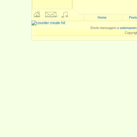
Home
Poeta
Envie mensagem a
webmaster
Copyrig