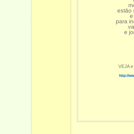
me
estão 
e
para in
va
e jo
VEJA e
http://w