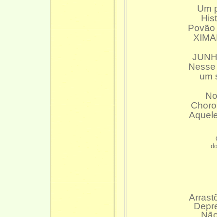
Um p
His
Povão 
XIMAN
JUNHO
Nesse
um s
No
Choro
Aquele
do
Arrast
Depre
Não