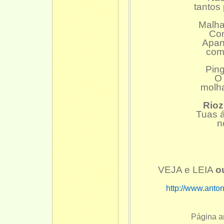
tantos
Malha
Con
Apan
com 
Pin
O 
molha
Rio
Tuas 
n
VEJA e LEIA
o
http://www.anto
Página a