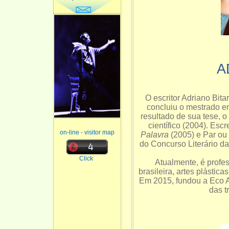
A
O escritor Adriano Bi
concluiu o mestrado em
resultado de sua tese, o
científico (2004). Escr
on-line - visitor map
Palavra
(2005) e Par ou 
do Concurso Literário 
Click
Atualmente, é profe
brasileira, artes plástic
Em 2015, fundou a Eco A
das t