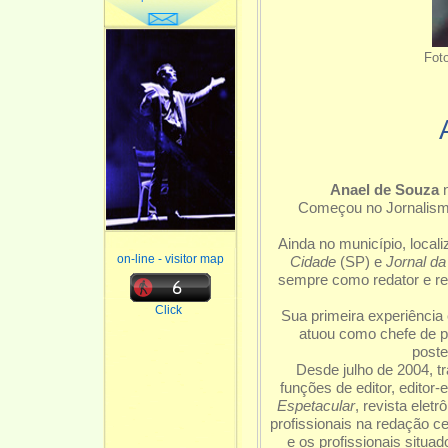
Foto
Anael de Souza
n
Começou no Jornalismo
Ainda no município, locali
on-line - visitor map
Cidade
(SP) e
Jornal d
sempre como redator e re
Click
Sua primeira experiência
atuou como chefe de 
poste
Desde julho de 2004, t
funções de editor, editor
Espetacular
, revista ele
profissionais na redação cen
e os profissionais situ