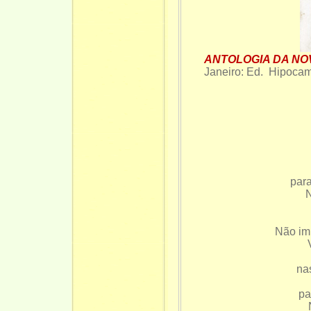
ANTOLOGIA DA NO
Janeiro: Ed. Hipocam
par
N
Não imp
na
pa