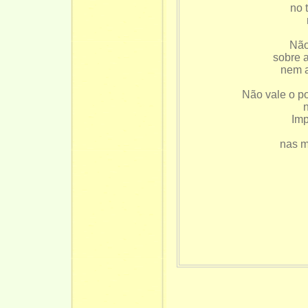
no 
Não
sobre 
nem a
Não vale o po
n
Imp
nas m