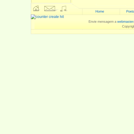
Home
Poeta
Envie mensagem a
webmaster
Copyrig