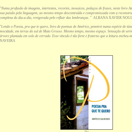
"
Numa profusão de imagens, intertextos, recortes, mosaicos, pedaços de frases, neste livro 
sua paixão pela linguagem, ao mesmo tempo descontraída e compromissada com a reconstru
complexa do dia-a-dia, revigorada pelo refluir das lembranças
. " ALBANA XAVIER NOG
"
Lendo o Poesia, pra que te quero, livro de poemas de Américo, penetrei numa espécie de túne
mocidade, em terras do sul de Mato Grosso. Mesmo tempo, mesmo espaço. Sensação de serm
árvore plantada em solo de cerrado. Esse vínculo é tão forte e fraterno que a leitura encheu-m
NAVEIRA