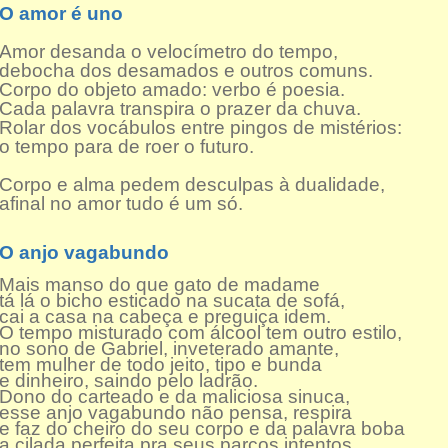
O amor é uno
Amor desanda o velocímetro do tempo,
debocha dos desamados e outros comuns.
Corpo do objeto amado: verbo é poesia.
Cada palavra transpira o prazer da chuva.
Rolar dos vocábulos entre pingos de mistérios:
o tempo para de roer o futuro.
Corpo e alma pedem desculpas à dualidade,
afinal no amor tudo é um só.
O anjo vagabundo
Mais manso do que gato de madame
tá lá o bicho esticado na sucata de sofá,
cai a casa na cabeça e preguiça idem.
O tempo misturado com álcool tem outro estilo,
no sono de Gabriel, inveterado amante,
tem mulher de todo jeito, tipo e bunda
e dinheiro, saindo pelo ladrão.
Dono do carteado e da maliciosa sinuca,
esse anjo vagabundo não pensa, respira
e faz do cheiro do seu corpo e da palavra boba
a cilada perfeita pra seus parcos intentos.