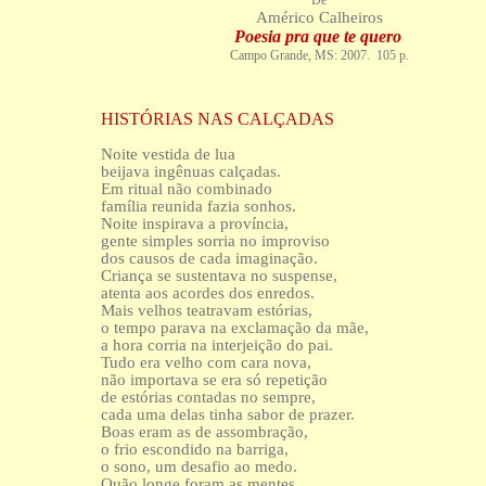
De
Américo Calheiros
Poesia pra que te quero
Campo Grande, MS: 2007. 105 p.
HISTÓRIAS NAS CALÇADAS
Noite vestida de lua
beijava ingênuas calçadas.
Em ritual não combinado
família reunida fazia sonhos.
Noite inspirava a província,
gente simples sorria no improviso
dos causos de cada imaginação.
Criança se sustentava no suspense,
atenta aos acordes dos enredos.
Mais velhos teatravam estórias,
o tempo parava na exclamação da mãe,
a hora corria na interjeição do pai.
Tudo era velho com cara nova,
não importava se era só repetição
de estórias contadas no sempre,
cada uma delas tinha sabor de prazer.
Boas eram as de assombração,
o frio escondido na barriga,
o sono, um desafio ao medo.
Quão longe foram as mentes