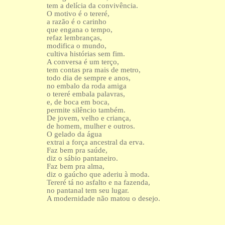
tem a delícia da convivência.
O motivo é o tereré,
a razão é o carinho
que engana o tempo,
refaz lembranças,
modifica o mundo,
cultiva histórias sem fim.
A conversa é um terço,
tem contas pra mais de metro,
todo dia de sempre e anos,
no embalo da roda amiga
o tereré embala palavras,
e, de boca em boca,
permite silêncio também.
De jovem, velho e criança,
de homem, mulher e outros.
O gelado da água
extrai a força ancestral da erva.
Faz bem pra saúde,
diz o sábio pantaneiro.
Faz bem pra alma,
diz o gaúcho que aderiu à moda.
Tereré tá no asfalto e na fazenda,
no pantanal tem seu lugar.
A modernidade não matou o desejo.