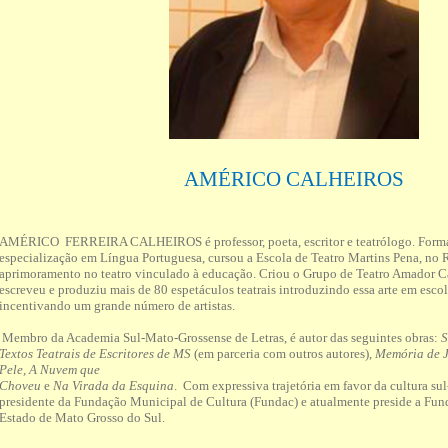
AMÉRICO CALHEIROS
AMÉRICO FERREIRA CALHEIROS é professor, poeta, escritor e teatrólogo. Form
especialização em Língua Portuguesa, cursou a Escola de Teatro Martins Pena, no 
aprimoramento no teatro vinculado à educação. Criou o Grupo
de Teatro Amador C
escreveu e produziu mais de 80 espetáculos teatrais introduzindo essa arte em esco
incentivando um grande número de artistas.
Membro da Academia Sul-Mato-Grossense de Letras, é autor das seguintes obras:
S
Textos Teatrais de Escritores de MS
(em parceria com outros autores),
Memória de J
Pele, A Nuvem que
Choveu
e
Na Virada da Esquina
. Com expressiva trajetória em favor da cultura sul
presidente da Fundação Municipal de Cultura (Fundac) e atualmente preside a Fun
Estado de Mato Grosso do Sul.