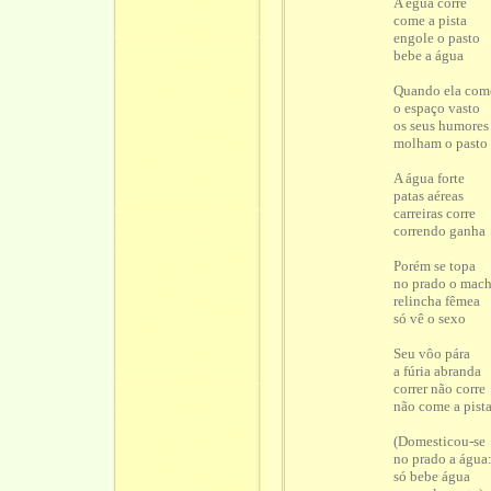
A égua corre
come a pista
engole o pasto
bebe a água
Quando ela com
o espaço vasto
os seus humores
molham o pasto
A água forte
patas aéreas
carreiras corre
correndo ganha
Porém se topa
no prado o mac
relincha fêmea
só vê o sexo
Seu vôo pára
a fúria abranda
correr não corre
não come a pist
(Domesticou-se
no prado a água
só bebe água