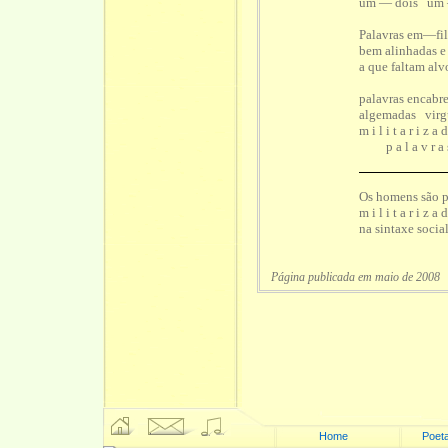
um — dois um 
Palavras em—fi
bem alinhadas e 
a que faltam alv
palavras encabr
algemadas virg
m i l i t a r i z a 
p a l a v r a 
Os homens são p
m i l i t a r i z a 
na sintaxe socia
Página publicada em maio de 2008
Home
Poeta