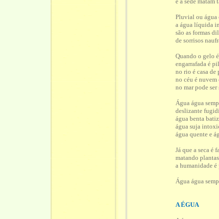
e a sede matam
Pluvial ou água
a água líquida 
são as formas di
de sorrisos nauf
Quando o gelo é
engarrafada é pi
no rio é casa de
no céu é nuvem 
no mar pode ser 
Água água semp
deslizante fugid
água benta bati
água suja intox
água quente e ág
Já que a seca é f
matando plantas
a humanidade é
Água água semp
A ÉGUA