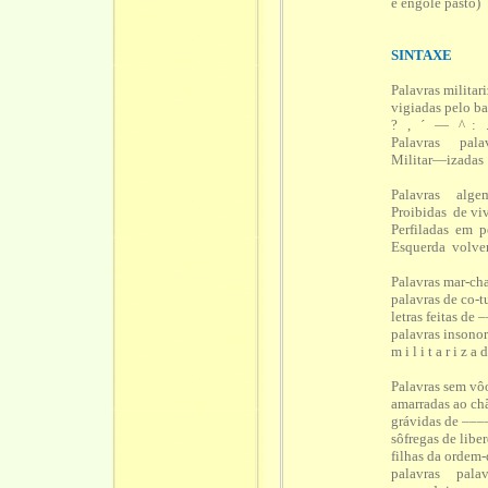
e engole pasto)
SINTAXE
Palavras militar
vigiadas pelo ba
? , ´ — ^ : 
Palavras pala
Militar—izada
Palavras alge
Proibidas de vi
Perfiladas em p
Esquerda volve
Palavras mar-ch
palavras de co-t
letras feitas d
palavras insono
m i l i t a r i z a 
Palavras sem vô
amarradas ao chã
grávidas de ––
sôfregas de libe
filhas da ordem
palavras pala