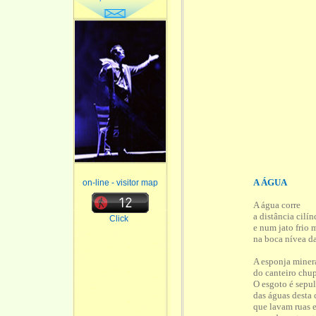
A ÁGUA
on-line - visitor map
A água corre
a distância cilín
Click
e num jato frio 
na boca nívea d
A esponja miner
do canteiro chu
O esgoto é sepul
das águas desta
que lavam ruas 