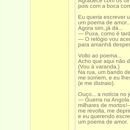
Agradece com os ol
pois com a boca com
Eu queria escrever
um poema de amor..
Agora sim,.já dá...
— Puxa, como é tard
— O relógio vou acer
para amanhã despert
Volto ao poema...
Acho que aqui não d
(Vou à varanda.)
Na rua, um bando de
me sorriem, e eu lhes
(e me distraio).
Ouço... a notícia no j
— Guerra na Angola.
milhares de mortos!
me revolta, me depr
e eu querendo escr
um poema de amor.