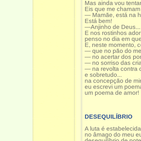
Mas ainda vou tentar
Eis que me chamam m
— Mamãe, está na ho
Está bem!
—Anjinho de Deus...
E nos rostinhos ado
penso no dia em que
E, neste momento, 
— que no pão do me
— no acertar dos pon
— no sorriso das cri
— na revolta contra 
e sobretudo...
na concepção de minh
eu escrevi um poem
um poema de amor!
DESEQUILÍBRIO
A luta é estabelecida
no âmago do meu eu
desequilíbrio de pote